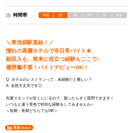
時間帯
早朝
朝
昼
夕方
夜
夜勤
＼東池袋駅直結！／
憧れの高層ホテルで非日常バイト★
副収入も、将来に役立つ経験もここで♪
履歴書不要！バイトデビューOK！
Q. ホテルのレストランって、未経験だと難しい？
A. 全然大丈夫です◎
先輩スタッフが近くにいるので、困ったらすぐ質問できます！
いつもと違う景色で特別な経験をしてみませんか♪
＜短期・長期どちらでもOK＞
再度check