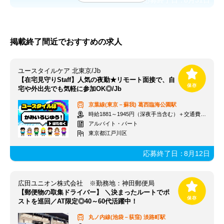
応募終了日：
8月31日
掲載終了間近でおすすめの求人
ユースタイルケア 北東京/Jb
【在宅見守りStaff】人気の夜勤★リモート面接で、自
宅や外出先でも気軽に参加OK◎/Jb
京葉線(東京－蘇我)
葛西臨海公園駅
時給1881～1945円（深夜手当含む）＋交通費支給
アルバイト・パート
東京都江戸川区
応募終了日：
8月12日
広田ユニオン株式会社 ※勤務地：神田郵便局
【郵便物の取集ドライバー】 ＼決まったルートでポ
ストを巡回／AT限定◎40～60代活躍中！
丸ノ内線(池袋－荻窪)
淡路町駅