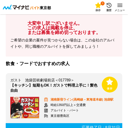
0
東京都
保存
履歴
メニュー
大変申し訳ございません。
この求人は掲載を停止、
または募集を締め切っております。
ご希望の企業の案件が見つからない場合は、この会社のアルバ
イトや、同じ職種のアルバイトを探してみましょう！
飲食・フードでおすすめの求人
ガスト 池袋芸術劇場前店＜017789＞
【キッチン】短期もOK！ガストで料理上手に！髪色
自由
湘南新宿ライン(高崎線－東海道本線)
池袋駅
時給1350円以上＋交通費
アルバイト・パート
東京都豊島区
応募終了日：
8月31日