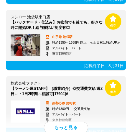
スシロー 池袋駅東口店
【バックヤード・仕込み】お盆前でも後でも、好きな
時に開始OK！給与前払い制度有◎
山手線
池袋駅
時給1350～1688円 以上 ≪土日祝は時給UP≫
アルバイト・パート
東京都豊島区
応募終了日：
8月31日
株式会社ファクト
【ラーメン屋STAFF】［職業紹介］◎交通費支給/週2
日～・1日2時間～相談可[17904]A
副都心線
要町駅
時給1300円～+交通費支給
アルバイト・パート
東京都豊島区