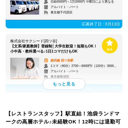
日給6500円～1万2000円 ※曜日により異なる
アルバイト・パート
東京都千代田区
応募終了日：
8月13日
株式会社サクシード[四ツ谷]
【文系/家庭教師】登録制│大学生歓迎！短期もOK！
小中高・教科選べる♪1日1コマだけもOK
総武線
四ツ谷駅
1コマ（90分）2700～6000円/（120分）3600～1万2000円 +交通費
アルバイト・パート
東京都新宿区
応募終了日：
8月13日
【レストランスタッフ】駅直結！池袋ランドマ
ークの高層ホテル♪未経験OK！12時には退勤可