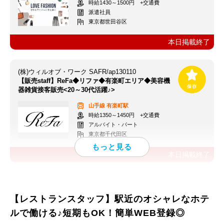
時給1430～1500円 +交通費
派遣社員
東京都世田谷区
本日掲載終了
(株)ウィルオブ・ワーク SAFR/ap130110
【販売staff】ReFa◆リファ◆有楽町エリア◆美容機
器雑貨接客販売<20～30代活躍♪>
山手線
有楽町駅
時給1350～1450円 +交通費
アルバイト・パート
東京都千代田区
本日掲載終了
【レストランスタッフ】駅近のオシャレなホテ
ルで働ける♪短期もOK！簡単WEB登録◎