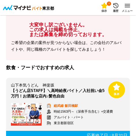
0
東京都
保存
履歴
メニュー
大変申し訳ございません。
この求人は掲載を停止、
または募集を締め切っております。
ご希望の企業の案件が見つからない場合は、この会社のアルバ
イトや、同じ職種のアルバイトを探してみましょう！
飲食・フードでおすすめの求人
山下本気うどん 神楽坂
【うどん店STAFF】＼高時給夜バイト／入社祝い金5
万円！お洒落な店内♪髪色自由
総武線
飯田橋駅
時給1563円～（深夜手当含む）+交通費
アルバイト・パート
東京都新宿区
応募終了日：
8月31日