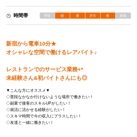
時間帯
早朝
朝
昼
夕方
夜
夜勤
新宿から電車10分★
オシャレな空間で働けるレアバイト♪
レストランでのサービス業務+*
未経験さん&初バイトさんにも◎
▼こんな方にオススメ▼
◇普段なかなか行けないような場所で働きたい！
◇副業で接客のスキルUPがしたい！
◇就活に活かせる経験がしたい！
◇スキマ時間で今の収入にプラスしたい！
◇友達と一緒に働きたい！