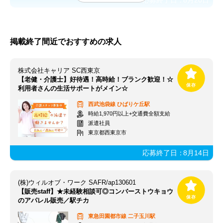
応募終了日：
8月20日
掲載終了間近でおすすめの求人
株式会社キャリア SC西東京
【老健・介護士】好待遇！高時給！ブランク歓迎！☆
利用者さんの生活サポートがメイン☆
西武池袋線
ひばりケ丘駅
時給1,970円以上+交通費全額支給
派遣社員
東京都西東京市
応募終了日：
8月14日
(株)ウィルオブ・ワーク SAFR/ap130601
【販売staff】★未経験相談可◎コンバーストウキョウ
のアパレル販売／駅チカ
東急田園都市線
二子玉川駅