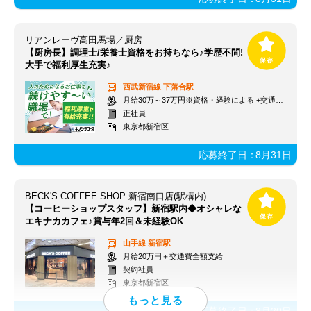
リアンレーヴ高田馬場／厨房
【厨房長】調理士/栄養士資格をお持ちなら♪学歴不問!
大手で福利厚生充実♪
西武新宿線
下落合駅
月給30万～37万円※資格・経験による +交通費支給
正社員
東京都新宿区
応募終了日：
8月31日
BECK'S COFFEE SHOP 新宿南口店(駅構内)
【コーヒーショップスタッフ】新宿駅内◆オシャレな
エキナカカフェ♪賞与年2回＆未経験OK
山手線
新宿駅
月給20万円＋交通費全額支給
契約社員
東京都新宿区