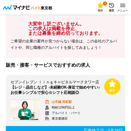
0
東京都
保存
履歴
メニュー
大変申し訳ございません。
この求人は掲載を停止、
または募集を締め切っております。
ご希望の企業の案件が見つからない場合は、この会社のアルバ
イトや、同じ職種のアルバイトを探してみましょう！
販売・接客・サービスでおすすめの求人
セブンイレブン Ｉｉｎｇキャピタルマークタワー店
【レジ・品出しなど】-未経験OK-身近で始めやすい♪
お仕事シンプルで安心☆シフト応相談◎
山手線
田町駅
時給1290円以上
アルバイト・パート
東京都港区
応募終了日：
3月28日