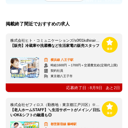
応募終了日：
8月30日
掲載終了間近でおすすめの求人
株式会社ヒト・コミュニケーションズ/s0f01kdhirair113
【販売】冷蔵庫や洗濯機など生活家電の販売スタッフ
横浜線
八王子駅
時給1600円 ～1700円＋交通費支給(定期代上限)
契約社員
東京都八王子市
応募終了日：
8月9日
あと
2
日
株式会社ゼフィロス（勤務地：東京都江戸川区）※案件ID：東00135
【老人ホームSTAFF】＼生活サポートがメイン／日払
いOK&シフトの融通も◎
都営新宿線
篠崎駅