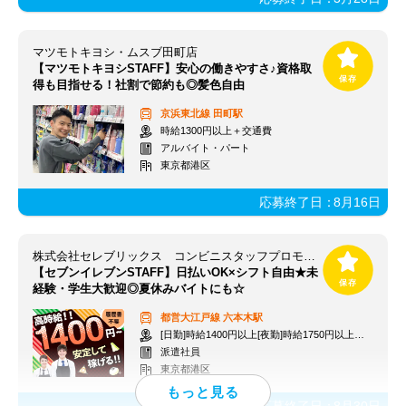
マツモトキヨシ・ムスブ田町店
【マツモトキヨシSTAFF】安心の働きやすさ♪資格取
得も目指せる！社割で節約も◎髪色自由
京浜東北線
田町駅
時給1300円以上＋交通費
アルバイト・パート
東京都港区
応募終了日：
8月16日
株式会社セレブリックス コンビニスタッフプロモーション 【KT】※博報堂グループ
【セブンイレブンSTAFF】日払いOK×シフト自由★未
経験・学生大歓迎◎夏休みバイトにも☆
都営大江戸線
六本木駅
[日勤]時給1400円以上[夜勤]時給1750円以上＋交通費
派遣社員
東京都港区