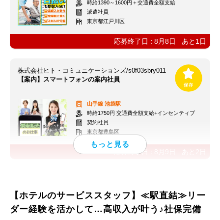
時給1390～1600円＋交通費全額支給
派遣社員
東京都江戸川区
応募終了日：
8月8日
あと
1
日
株式会社ヒト・コミュニケーションズ/s0f03sbry011
【案内】スマートフォンの案内社員
山手線
池袋駅
時給1750円 交通費全額支給+インセンティブ
契約社員
東京都豊島区
応募終了日：
8月9日
あと
2
日
【ホテルのサービススタッフ】≪駅直結≫リー
ダー経験を活かして…高収入が叶う♪社保完備