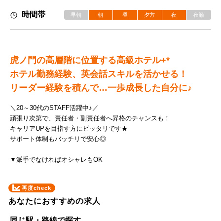
時間帯
早朝
朝
昼
夕方
夜
夜勤
虎ノ門の高層階に位置する高級ホテル+*
ホテル勤務経験、英会話スキルを活かせる！
リーダー経験を積んで…一歩成長した自分に♪
＼20～30代のSTAFF活躍中♪／
頑張り次第で、責任者・副責任者へ昇格のチャンスも！
キャリアUPを目指す方にピッタリです★
サポート体制もバッチリで安心◎
▼派手でなければオシャレもOK
再度check
あなたにおすすめの求人
同じ駅・路線で探す