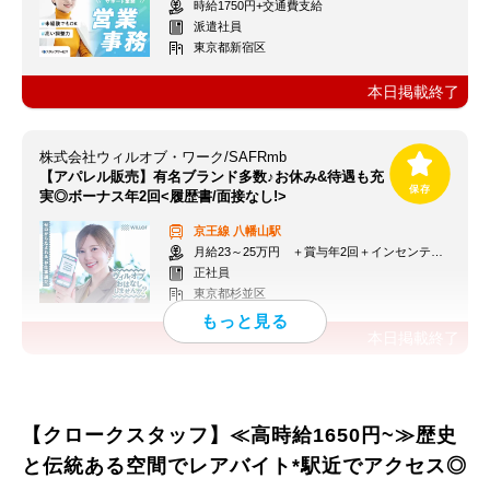
時給1750円+交通費支給
派遣社員
東京都新宿区
本日掲載終了
株式会社ウィルオブ・ワーク/SAFRmb
【アパレル販売】有名ブランド多数♪お休み&待遇も充
実◎ボーナス年2回<履歴書/面接なし!>
京王線
八幡山駅
月給23～25万円 ＋賞与年2回＋インセンティブ＋交通費
正社員
東京都杉並区
本日掲載終了
【クロークスタッフ】≪高時給1650円~≫歴史
と伝統ある空間でレアバイト*駅近でアクセス◎