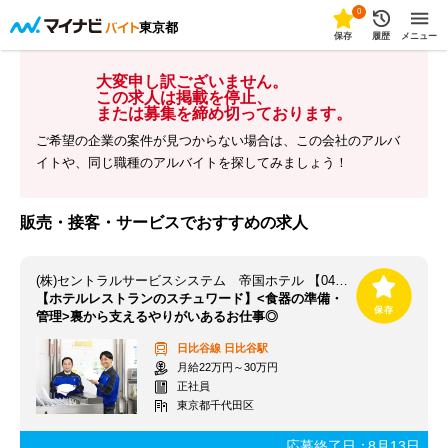
0
東京都
保存
履歴
メニュー
大変申し訳ございません。
この求人は掲載を停止、
または募集を締め切っております。
ご希望の企業の案件が見つからない場合は、この会社のアルバ
イトや、同じ職種のアルバイトを探してみましょう！
販売・接客・サービスでおすすめの求人
(株)セントラルサービスシステム 帝国ホテル 【043SH】
【ホテルレストランのスチュワード】<食器の準備・
管理>裏から支えるやりがいあるお仕事◎
日比谷線
日比谷駅
月給22万円～30万円
正社員
東京都千代田区
応募終了日：
8月13日