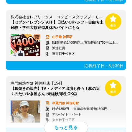
株式会社セレブリックス コンビニスタッフプロモーション 【KT】※博報堂グループ
【セブンイレブンSTAFF】日払いOK×シフト自由★未
経験・学生大歓迎◎夏休みバイトにも☆
山手線
神田駅
[日勤]時給1400円以上[夜勤]時給1750円以上＋交通費
派遣社員
東京都千代田区
応募終了日：
8月30日
鳴門鯛焼本舗 神保町店【154】
【鯛焼きの販売】TV・メディア出演も多々！駅の近
くのたいやき屋さん♪未経験/学生OK◎
半蔵門線
神保町駅
時給1350円～ ※18歳未満:時給1300円～
アルバイト・パート
東京都千代田区