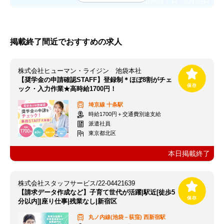
応募終了日：
8月24日
掲載終了間近でおすすめの求人
株式会社ヒューマン・ライジン 池袋本社
【奨学金の申請確認STAFF】登録制＊ほぼ8割がチェ
ック・入力作業★高時給1700円！
埼京線
十条駅
時給1700円＋交通費別途支給
派遣社員
東京都北区
本日掲載終了
株式会社スタッフサービス/22-04421639
【請求データ作成など】子育て世代が活躍|駅近[徒歩5
分以内]|座り仕事|残業なし|新宿区
丸ノ内線(池袋－荻窪)
西新宿駅