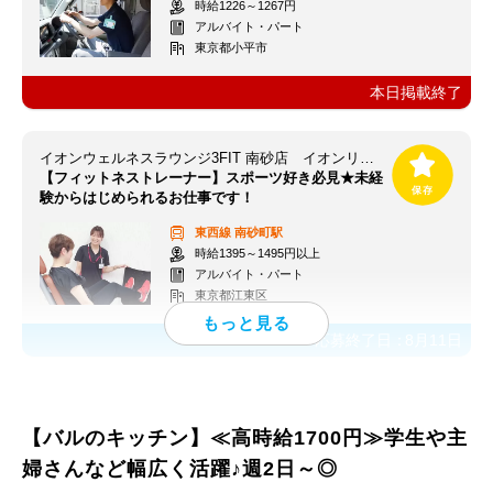
時給1226～1267円
アルバイト・パート
東京都小平市
本日掲載終了
イオンウェルネスラウンジ3FIT 南砂店 イオンリテール(株)
【フィットネストレーナー】スポーツ好き必見★未経
験からはじめられるお仕事です！
東西線
南砂町駅
時給1395～1495円以上
アルバイト・パート
東京都江東区
応募終了日：
8月11日
【バルのキッチン】≪高時給1700円≫学生や主
婦さんなど幅広く活躍♪週2日～◎