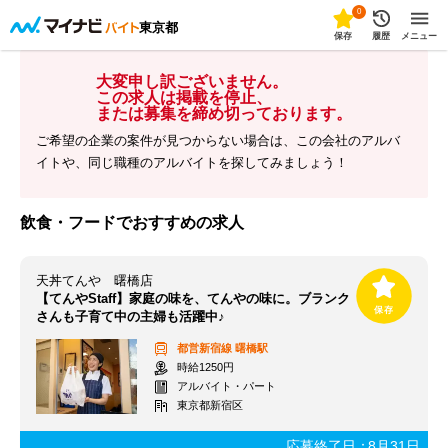
0
東京都
保存
履歴
メニュー
大変申し訳ございません。
この求人は掲載を停止、
または募集を締め切っております。
ご希望の企業の案件が見つからない場合は、この会社のアルバ
イトや、同じ職種のアルバイトを探してみましょう！
飲食・フードでおすすめの求人
天丼てんや 曙橋店
【てんやStaff】家庭の味を、てんやの味に。ブランク
さんも子育て中の主婦も活躍中♪
都営新宿線
曙橋駅
時給1250円
アルバイト・パート
東京都新宿区
応募終了日：
8月31日