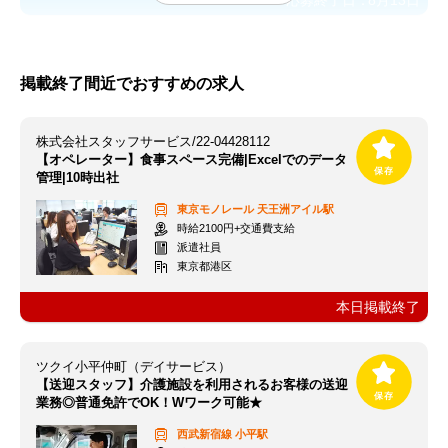
応募終了日：
8月13日
掲載終了間近でおすすめの求人
株式会社スタッフサービス/22-04428112
【オペレーター】食事スペース完備|Excelでのデータ
管理|10時出社
東京モノレール
天王洲アイル駅
時給2100円+交通費支給
派遣社員
東京都港区
本日掲載終了
ツクイ小平仲町（デイサービス）
【送迎スタッフ】介護施設を利用されるお客様の送迎
業務◎普通免許でOK！Wワーク可能★
西武新宿線
小平駅