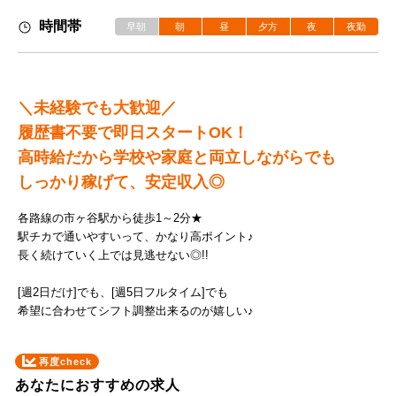
時間帯
早朝
朝
昼
夕方
夜
夜勤
＼未経験でも大歓迎／
履歴書不要で即日スタートOK！
高時給だから学校や家庭と両立しながらでも
しっかり稼げて、安定収入◎
各路線の市ヶ谷駅から徒歩1～2分★
駅チカで通いやすいって、かなり高ポイント♪
長く続けていく上では見逃せない◎!!
[週2日だけ]でも、[週5日フルタイム]でも
希望に合わせてシフト調整出来るのが嬉しい♪
再度check
あなたにおすすめの求人