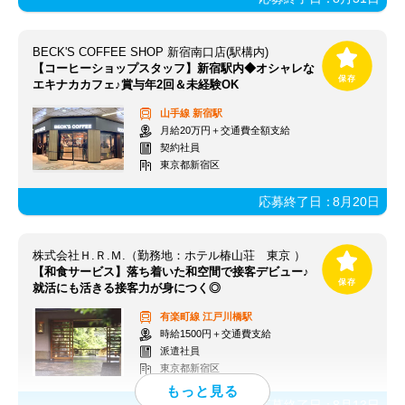
BECK'S COFFEE SHOP 新宿南口店(駅構内)
【コーヒーショップスタッフ】新宿駅内◆オシャレな
エキナカカフェ♪賞与年2回＆未経験OK
山手線
新宿駅
月給20万円＋交通費全額支給
契約社員
東京都新宿区
応募終了日：
8月20日
株式会社Ｈ.Ｒ.Ｍ.（勤務地：ホテル椿山荘 東京 ）
【和食サービス】落ち着いた和空間で接客デビュー♪
就活にも活きる接客力が身につく◎
有楽町線
江戸川橋駅
時給1500円＋交通費支給
派遣社員
東京都新宿区