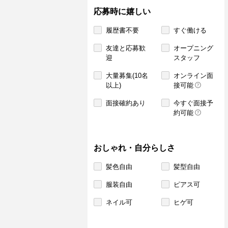
応募時に嬉しい
履歴書不要
すぐ働ける
友達と応募歓
オープニング
迎
スタッフ
大量募集(10名
オンライン面
以上)
接可能
面接確約あり
今すぐ面接予
約可能
おしゃれ・自分らしさ
髪色自由
髪型自由
服装自由
ピアス可
ネイル可
ヒゲ可