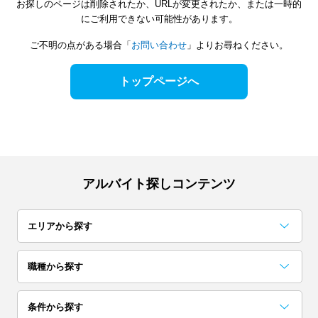
お探しのページは削除されたか、URLが変更されたか、または一時的
にご利用できない可能性があります。
ご不明の点がある場合「
お問い合わせ
」よりお尋ねください。
トップページへ
アルバイト探しコンテンツ
エリアから探す
関東
職種から探す
東京
神奈川
千葉
事務・データ入力・受付
梱包・検品・仕分・商品管理
コールセンター
レストラン・専門料理店
居酒屋・バー
イベント企画・運営
試験監督・採点・アドバイザー
カフェ
アンケート・調査・企画
コンビニ・スーパー
条件から探す