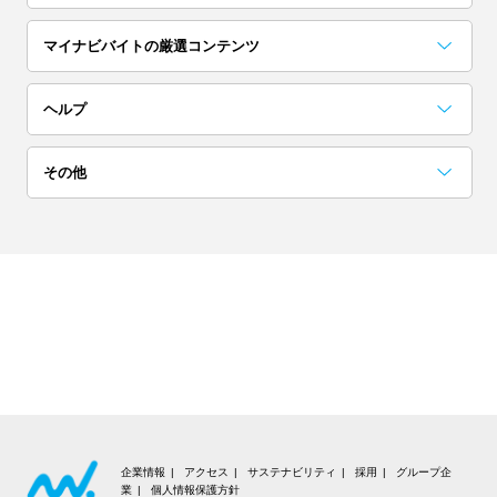
埼玉
茨城
栃木
マイナビバイトの厳選コンテンツ
単発(1日)
日払い／週払い
群馬
お役立ちコンテンツ一覧
採用担当者に聞いた「こんな人欲しい！」
アルバイト完全ガイド
突撃！マイナビバイト調査隊
アイゾメ
Hello!バスキー
マイナビバイトLINE公式アカウント
ヘルプ
高校生歓迎
短期（1ヶ月以内）
関西
よくある質問
その他
大阪
京都
兵庫
ネイル可
髪色自由
会員についての質問
お知らせ
奈良
滋賀
和歌山
夜勤
在宅ワーク・内職
お問い合わせ
利用規約
東海
交通費支給
大学生歓迎
個人情報の取り扱いについて
愛知
岐阜
静岡
短期（1週間以内）
高収入
推奨環境
三重
北海道・東北
企業情報
アクセス
サステナビリティ
採用
グループ企
業
個人情報保護方針