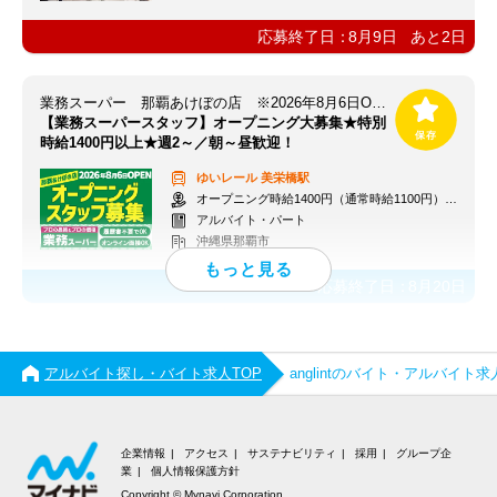
応募終了日：
8月9日
あと
2
日
業務スーパー 那覇あけぼの店 ※2026年8月6日OPEN
【業務スーパースタッフ】オープニング大募集★特別
時給1400円以上★週2～／朝～昼歓迎！
ゆいレール
美栄橋駅
オープニング時給1400円（通常時給1100円）※各種手当あり
アルバイト・パート
沖縄県那覇市
応募終了日：
8月20日
アルバイト探し・バイト求人TOP
anglintのバイト・アルバイト求
企業情報
アクセス
サステナビリティ
採用
グループ企
業
個人情報保護方針
Copyright © Mynavi Corporation