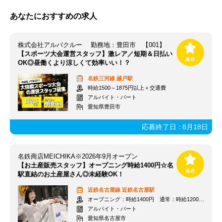
あなたにおすすめの求人
株式会社アルバクルー 勤務地：豊田市 【001】
【スポーツ大会運営スタッフ】激レア／短期＆日払い
OK◎昼働くより涼しくて効率いい！？
名鉄三河線
越戸駅
時給1500～1875円以上＋交通費
アルバイト・パート
愛知県豊田市
応募終了日：
8月18日
名鉄商店MEICHIKA※2026年9月オープン
【お土産販売スタッフ】オープニング時給1400円☆名
駅直結のお土産屋さん◎未経験OK！
近鉄名古屋線
近鉄名古屋駅
オープニング：時給1400円 通常：時給1200円～＋交通費全額支給
アルバイト・パート
愛知県名古屋市