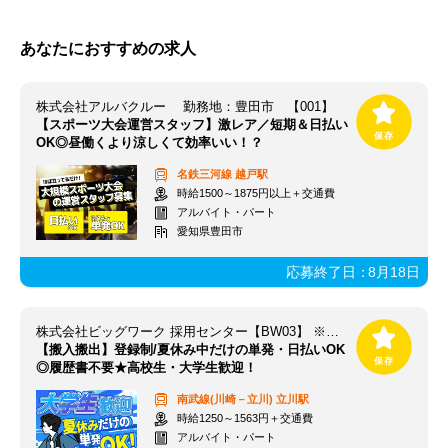
あなたにおすすめの求人
株式会社アルバクルー 勤務地：豊田市 【001】
【スポーツ大会運営スタッフ】激レア／短期＆日払い
OK◎昼働くより涼しくて効率いい！？
名鉄三河線
越戸駅
時給1500～1875円以上＋交通費
アルバイト・パート
愛知県豊田市
応募終了日：
8月18日
株式会社ビッグワーク 採用センター【BW03】 ※立川エリア
【搬入搬出】登録制/夏休み中だけの単発・日払いOK
◎履歴書不要★高校生・大学生歓迎！
南武線(川崎－立川)
立川駅
時給1250～1563円＋交通費
アルバイト・パート