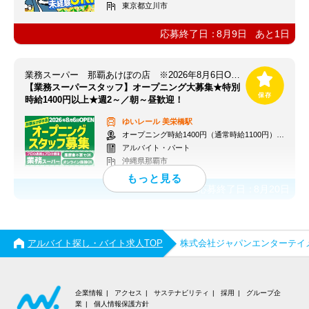
東京都立川市
応募終了日：
8月9日
あと
1
日
業務スーパー 那覇あけぼの店 ※2026年8月6日OPEN
【業務スーパースタッフ】オープニング大募集★特別
時給1400円以上★週2～／朝～昼歓迎！
ゆいレール
美栄橋駅
オープニング時給1400円（通常時給1100円）※各種手当あり
アルバイト・パート
沖縄県那覇市
応募終了日：
8月20日
アルバイト探し・バイト求人TOP
株式会社ジャパンエンターテイ
企業情報
アクセス
サステナビリティ
採用
グループ企
業
個人情報保護方針