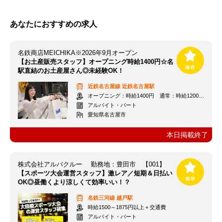
あなたにおすすめの求人
名鉄商店MEICHIKA※2026年9月オープン
【お土産販売スタッフ】オープニング時給1400円☆名
駅直結のお土産屋さん◎未経験OK！
近鉄名古屋線
近鉄名古屋駅
オープニング：時給1400円 通常：時給1200円～＋交通費全額支給
アルバイト・パート
愛知県名古屋市
本日掲載終了
株式会社アルバクルー 勤務地：豊田市 【001】
【スポーツ大会運営スタッフ】激レア／短期＆日払い
OK◎昼働くより涼しくて効率いい！？
名鉄三河線
越戸駅
時給1500～1875円以上＋交通費
アルバイト・パート