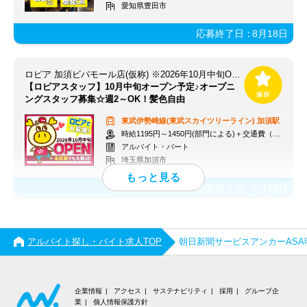
愛知県豊田市
応募終了日：
8月18日
ロピア 加須ビバモール店(仮称) ※2026年10月中旬OPEN予定
【ロピアスタッフ】10月中旬オープン予定♪オープニ
ングスタッフ募集☆週2～OK！髪色自由
東武伊勢崎線(東武スカイツリーライン)
加須駅
時給1195円～1450円(部門による)＋交通費（社内規定）
アルバイト・パート
埼玉県加須市
応募終了日：
9月29日
アルバイト探し・バイト求人TOP
朝日新聞サービスアンカーAS
企業情報
アクセス
サステナビリティ
採用
グループ企
業
個人情報保護方針