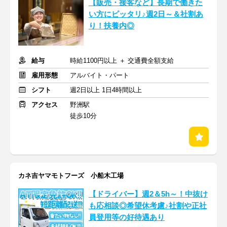
【販売・接客など】長期で働きた
い方にピッタリ♪週2日～＆社割あ
り！扶養内◎
給与
時給1100円以上 ＋ 交通費全額支給
雇用形態
アルバイト・パート
シフト
週2日以上 1日4時間以上
アクセス
野洲駅
徒歩10分
カネ吉ヤマモトフーズ 小船木工場
【ドライバー】週2＆5h～！中抜け
も応相談◎希望休考慮♪社割や正社
員登用等の好待遇あり