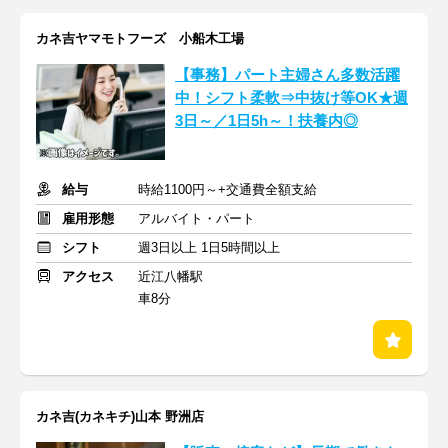
カネ吉ヤマモトフーズ 小船木工場
【事務】パート主婦さん多数活躍
中！シフト柔軟⇒中抜け等OK★週
3日～／1日5h～！扶養内◎
給与
時給1100円～+交通費全額支給
雇用形態
アルバイト・パート
シフト
週3日以上 1日5時間以上
アクセス
近江八幡駅
車8分
カネ吉(カネキチ)山本 野洲店