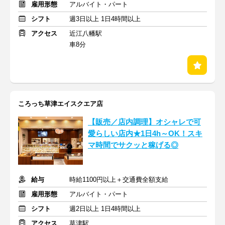
雇用形態
アルバイト・パート
シフト
週3日以上 1日4時間以上
アクセス
近江八幡駅
車8分
ころっち草津エイスクエア店
【販売／店内調理】オシャレで可
愛らしい店内★1日4h～OK！スキ
マ時間でサクッと稼げる◎
給与
時給1100円以上＋交通費全額支給
雇用形態
アルバイト・パート
シフト
週2日以上 1日4時間以上
アクセス
草津駅