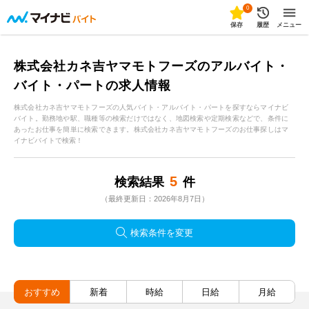
0
保存
履歴
メニュー
株式会社カネ吉ヤマモトフーズのアルバイト・
バイト・パートの求人情報
株式会社カネ吉ヤマモトフーズの人気バイト・アルバイト・パートを探すならマイナビ
バイト。勤務地や駅、職種等の検索だけではなく、地図検索や定期検索などで、条件に
あったお仕事を簡単に検索できます。株式会社カネ吉ヤマモトフーズのお仕事探しはマ
イナビバイトで検索！
5
検索結果
件
（最終更新日：2026年8月7日）
検索条件を変更
おすすめ
新着
時給
日給
月給