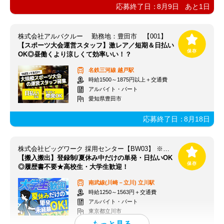
応募終了日：
8月9日
あと
1
日
株式会社アルバクルー 勤務地：豊田市 【001】
【スポーツ大会運営スタッフ】激レア／短期＆日払い
OK◎昼働くより涼しくて効率いい！？
名鉄三河線
越戸駅
時給1500～1875円以上＋交通費
アルバイト・パート
愛知県豊田市
応募終了日：
8月18日
株式会社ビッグワーク 採用センター【BW03】 ※立川エリア
【搬入搬出】登録制/夏休み中だけの単発・日払いOK
◎履歴書不要★高校生・大学生歓迎！
南武線(川崎－立川)
立川駅
時給1250～1563円＋交通費
アルバイト・パート
東京都立川市