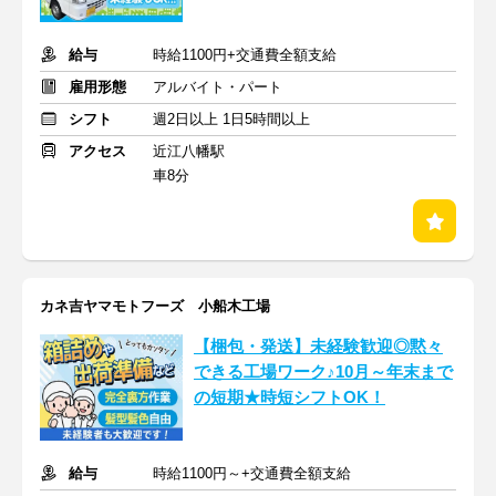
給与
時給1100円+交通費全額支給
雇用形態
アルバイト・パート
シフト
週2日以上 1日5時間以上
アクセス
近江八幡駅
車8分
カネ吉ヤマモトフーズ 小船木工場
【梱包・発送】未経験歓迎◎黙々
できる工場ワーク♪10月～年末まで
の短期★時短シフトOK！
給与
時給1100円～+交通費全額支給