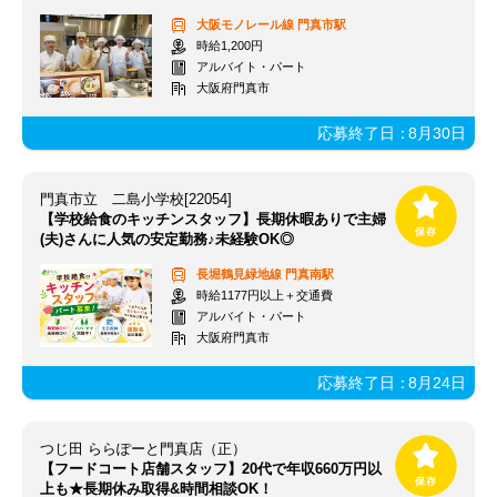
大阪モノレール線
門真市駅
時給1,200円
アルバイト・パート
大阪府門真市
応募終了日：
8月30日
門真市立 二島小学校[22054]
【学校給食のキッチンスタッフ】長期休暇ありで主婦
(夫)さんに人気の安定勤務♪未経験OK◎
長堀鶴見緑地線
門真南駅
時給1177円以上＋交通費
アルバイト・パート
大阪府門真市
応募終了日：
8月24日
つじ田 ららぽーと門真店（正）
【フードコート店舗スタッフ】20代で年収660万円以
上も★長期休み取得&時間相談OK！