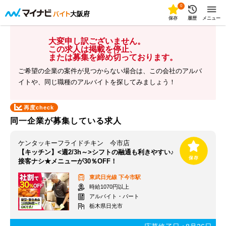
0
大阪府
保存
履歴
メニュー
大変申し訳ございません。
この求人は掲載を停止、
または募集を締め切っております。
ご希望の企業の案件が見つからない場合は、この会社のアルバ
イトや、同じ職種のアルバイトを探してみましょう！
再度check
同一企業が募集している求人
ケンタッキーフライドチキン 今市店
【キッチン】<週2/3h～>シフトの融通も利きやすい♪
接客ナシ★メニューが30％OFF！
東武日光線
下今市駅
時給1070円以上
アルバイト・パート
栃木県日光市