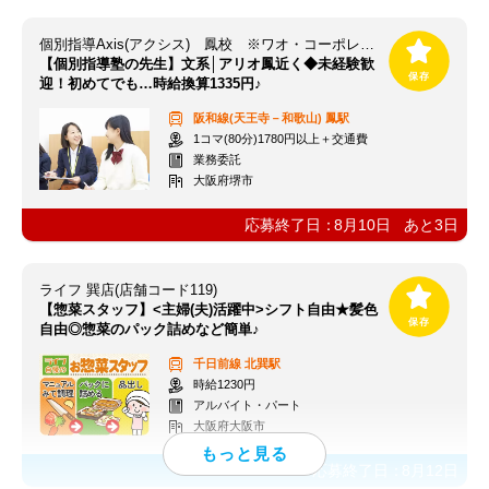
個別指導Axis(アクシス) 鳳校 ※ワオ・コーポレーショングループ
【個別指導塾の先生】文系│アリオ鳳近く◆未経験歓
迎！初めてでも…時給換算1335円♪
阪和線(天王寺－和歌山)
鳳駅
1コマ(80分)1780円以上＋交通費
業務委託
大阪府堺市
応募終了日：
8月10日
あと
3
日
ライフ 巽店(店舗コード119)
【惣菜スタッフ】<主婦(夫)活躍中>シフト自由★髪色
自由◎惣菜のパック詰めなど簡単♪
千日前線
北巽駅
時給1230円
アルバイト・パート
大阪府大阪市
応募終了日：
8月12日