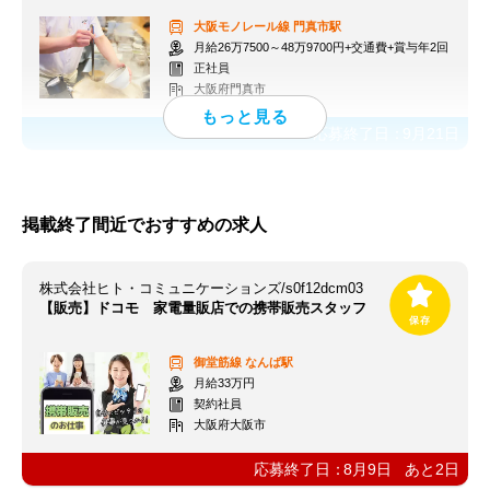
大阪モノレール線
門真市駅
月給26万7500～48万9700円+交通費+賞与年2回
正社員
大阪府門真市
応募終了日：
9月21日
掲載終了間近でおすすめの求人
株式会社ヒト・コミュニケーションズ/s0f12dcm03
【販売】ドコモ 家電量販店での携帯販売スタッフ
御堂筋線
なんば駅
月給33万円
契約社員
大阪府大阪市
応募終了日：
8月9日
あと
2
日