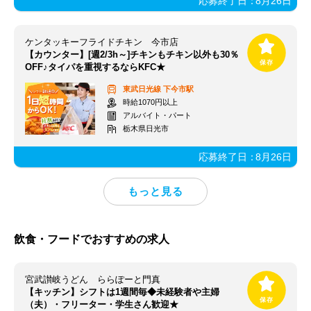
応募終了日：
8月26日
ケンタッキーフライドチキン 今市店
【カウンター】[週2/3‍h～]チキンもチキン以外も30％
OFF♪タイパを重視するならKFC★
東武日光線
下今市駅
時給1070円以上
アルバイト・パート
栃木県日光市
応募終了日：
8月26日
飲食・フードでおすすめの求人
宮武讃岐うどん ららぽーと門真
【キッチン】シフトは1週間毎◆未経験者や主婦
（夫）・フリーター・学生さん歓迎★