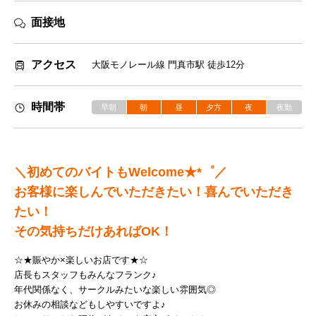
面接地
アクセス
大阪モノレール線 門真市駅 徒歩12分
時間帯
早朝
朝
昼
夕方
夜
夜勤
＼初めてのバイトもWelcome★*゜／
お客様に楽しんでいただきたい！喜んでいただき
たい！
その気持ちだけあればOK！
☆★賑やか×楽しいお店です★☆
店長もスタッフもみんなフランク♪
年代関係なく、サークルみたいな楽しい雰囲気◎
お休みの相談などもしやすいですよ♪