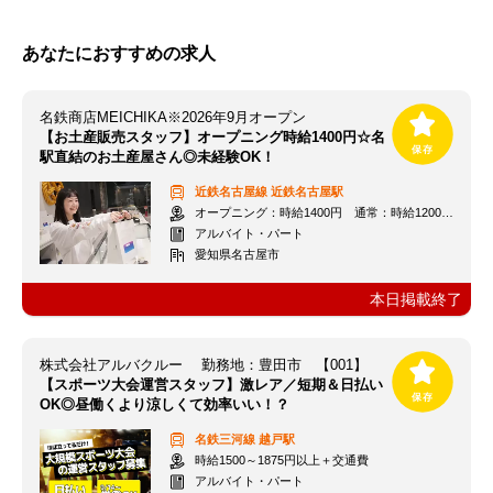
あなたにおすすめの求人
名鉄商店MEICHIKA※2026年9月オープン
【お土産販売スタッフ】オープニング時給1400円☆名
駅直結のお土産屋さん◎未経験OK！
近鉄名古屋線
近鉄名古屋駅
オープニング：時給1400円 通常：時給1200円～＋交通費全額支給
アルバイト・パート
愛知県名古屋市
本日掲載終了
株式会社アルバクルー 勤務地：豊田市 【001】
【スポーツ大会運営スタッフ】激レア／短期＆日払い
OK◎昼働くより涼しくて効率いい！？
名鉄三河線
越戸駅
時給1500～1875円以上＋交通費
アルバイト・パート