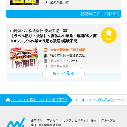
愛知県豊田市
応募終了日：
8月18日
山崎製パン株式会社 安城工場｜001
【ラベル貼り・袋詰】＼夏休みの単発・短期OK／簡
単×シンプル作業★長期も歓迎♪経験不問
東海道新幹線
三河安城駅
時給1210円＋交通費支給
アルバイト・パート
愛知県安城市
応募終了日：
8月16日
アルバイト探し・バイト求人TOP
ユニオンチーズ株式会社のバイ
企業情報
アクセス
サステナビリティ
採用
グループ企
業
個人情報保護方針