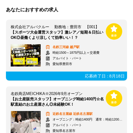
あなたにおすすめの求人
株式会社アルバクルー 勤務地：豊田市 【001】
【スポーツ大会運営スタッフ】激レア／短期＆日払い
OK◎昼働くより涼しくて効率いい！？
名鉄三河線
越戸駅
時給1500～1875円以上＋交通費
アルバイト・パート
愛知県豊田市
応募終了日：
8月18日
名鉄商店MEICHIKA※2026年9月オープン
【お土産販売スタッフ】オープニング時給1400円☆名
駅直結のお土産屋さん◎未経験OK！
近鉄名古屋線
近鉄名古屋駅
オープニング：時給1400円 通常：時給1200円～＋交通費全額支給
アルバイト・パート
愛知県名古屋市