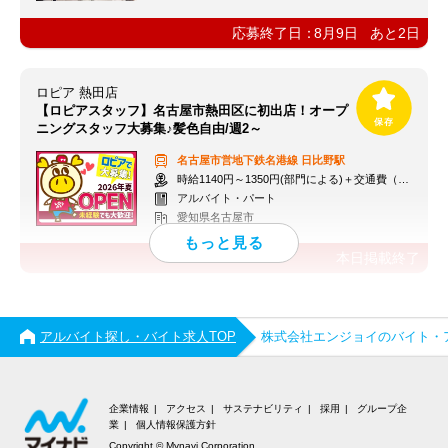
応募終了日：
8月9日
あと
2
日
ロピア 熱田店
【ロピアスタッフ】名古屋市熱田区に初出店！オープ
ニングスタッフ大募集♪髪色自由/週2～
名古屋市営地下鉄名港線
日比野駅
時給1140円～1350円(部門による)＋交通費（社内規定）
アルバイト・パート
愛知県名古屋市
本日掲載終了
アルバイト探し・バイト求人TOP
株式会社エンジョイのバイト・
企業情報
アクセス
サステナビリティ
採用
グループ企
業
個人情報保護方針
Copyright © Mynavi Corporation