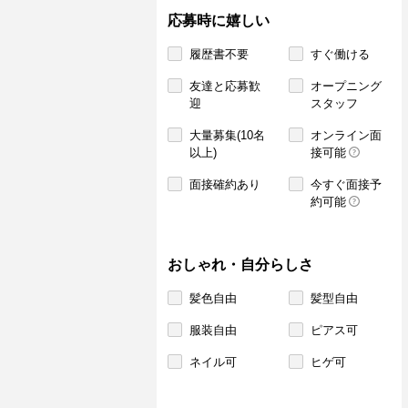
応募時に嬉しい
履歴書不要
すぐ働ける
友達と応募歓
オープニング
迎
スタッフ
大量募集(10名
オンライン面
以上)
接可能
面接確約あり
今すぐ面接予
約可能
おしゃれ・自分らしさ
髪色自由
髪型自由
服装自由
ピアス可
ネイル可
ヒゲ可