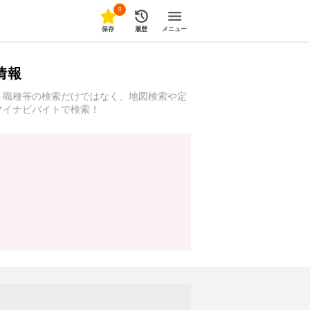
0
保存
履歴
メニュー
情報
、職種等の検索だけではなく、地図検索や定
マイナビバイトで検索！