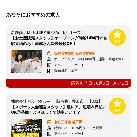
あなたにおすすめの求人
名鉄商店MEICHIKA※2026年9月オープン
【お土産販売スタッフ】オープニング時給1400円☆名
駅直結のお土産屋さん◎未経験OK！
近鉄名古屋線
近鉄名古屋駅
オープニング：時給1400円 通常：時給1200円～＋交通費全額支給
アルバイト・パート
愛知県名古屋市
応募終了日：
8月9日
あと
1
日
株式会社アルバクルー 勤務地：豊田市 【001】
【スポーツ大会運営スタッフ】激レア／短期＆日払い
OK◎昼働くより涼しくて効率いい！？
名鉄三河線
越戸駅
時給1500～1875円以上＋交通費
アルバイト・パート