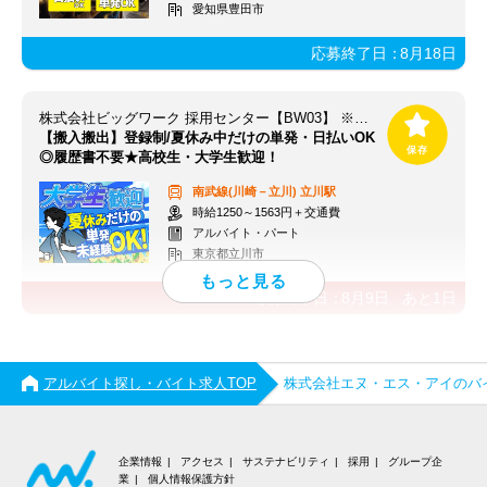
愛知県豊田市
応募終了日：
8月18日
株式会社ビッグワーク 採用センター【BW03】 ※立川エリア
【搬入搬出】登録制/夏休み中だけの単発・日払いOK
◎履歴書不要★高校生・大学生歓迎！
南武線(川崎－立川)
立川駅
時給1250～1563円＋交通費
アルバイト・パート
東京都立川市
応募終了日：
8月9日
あと
1
日
アルバイト探し・バイト求人TOP
株式会社エヌ・エス・アイのバ
企業情報
アクセス
サステナビリティ
採用
グループ企
業
個人情報保護方針