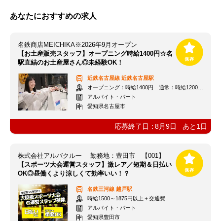
あなたにおすすめの求人
名鉄商店MEICHIKA※2026年9月オープン
【お土産販売スタッフ】オープニング時給1400円☆名
駅直結のお土産屋さん◎未経験OK！
近鉄名古屋線
近鉄名古屋駅
オープニング：時給1400円 通常：時給1200円～＋交通費全額支給
アルバイト・パート
愛知県名古屋市
応募終了日：
8月9日
あと
1
日
株式会社アルバクルー 勤務地：豊田市 【001】
【スポーツ大会運営スタッフ】激レア／短期＆日払い
OK◎昼働くより涼しくて効率いい！？
名鉄三河線
越戸駅
時給1500～1875円以上＋交通費
アルバイト・パート
愛知県豊田市