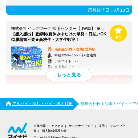
応募終了日：
8月18日
株式会社ビッグワーク 採用センター【BW03】 ※立川エリア
【搬入搬出】登録制/夏休み中だけの単発・日払いOK
◎履歴書不要★高校生・大学生歓迎！
南武線(川崎－立川)
立川駅
時給1250～1563円＋交通費
アルバイト・パート
東京都立川市
応募終了日：
8月9日
あと
1
日
アルバイト探し・バイト求人TOP
有限会社牧山商事のバイト・ア
企業情報
アクセス
サステナビリティ
採用
グループ企
業
個人情報保護方針
Copyright © Mynavi Corporation