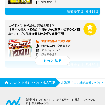
愛知県豊田市
応募終了日：
8月18日
山崎製パン株式会社 安城工場｜001
【ラベル貼り・袋詰】＼夏休みの単発・短期OK／簡
単×シンプル作業★長期も歓迎♪経験不問
東海道新幹線
三河安城駅
時給1210円＋交通費支給
アルバイト・パート
愛知県安城市
応募終了日：
8月16日
アルバイト探し・バイト求人TOP
北海道ペスカ株式会社のバイト
企業情報
アクセス
サステナビリティ
採用
グループ企
業
個人情報保護方針