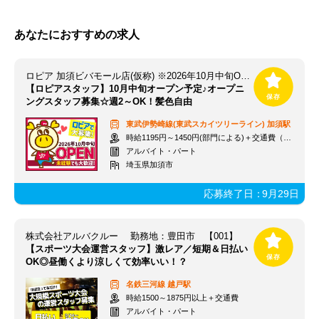
あなたにおすすめの求人
ロピア 加須ビバモール店(仮称) ※2026年10月中旬OPEN予定
【ロピアスタッフ】10月中旬オープン予定♪オープニ
ングスタッフ募集☆週2～OK！髪色自由
東武伊勢崎線(東武スカイツリーライン)
加須駅
時給1195円～1450円(部門による)＋交通費（社内規定）
アルバイト・パート
埼玉県加須市
応募終了日：
9月29日
株式会社アルバクルー 勤務地：豊田市 【001】
【スポーツ大会運営スタッフ】激レア／短期＆日払い
OK◎昼働くより涼しくて効率いい！？
名鉄三河線
越戸駅
時給1500～1875円以上＋交通費
アルバイト・パート