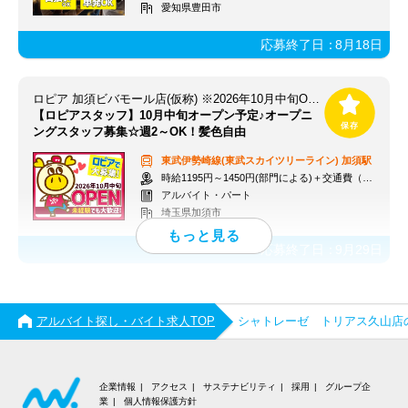
愛知県豊田市
応募終了日：
8月18日
ロピア 加須ビバモール店(仮称) ※2026年10月中旬OPEN予定
【ロピアスタッフ】10月中旬オープン予定♪オープニ
ングスタッフ募集☆週2～OK！髪色自由
東武伊勢崎線(東武スカイツリーライン)
加須駅
時給1195円～1450円(部門による)＋交通費（社内規定）
アルバイト・パート
埼玉県加須市
応募終了日：
9月29日
アルバイト探し・バイト求人TOP
シャトレーゼ トリアス久山店
企業情報
アクセス
サステナビリティ
採用
グループ企
業
個人情報保護方針