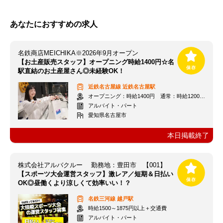
あなたにおすすめの求人
名鉄商店MEICHIKA※2026年9月オープン
【お土産販売スタッフ】オープニング時給1400円☆名
駅直結のお土産屋さん◎未経験OK！
近鉄名古屋線
近鉄名古屋駅
オープニング：時給1400円 通常：時給1200円～＋交通費全額支給
アルバイト・パート
愛知県名古屋市
本日掲載終了
株式会社アルバクルー 勤務地：豊田市 【001】
【スポーツ大会運営スタッフ】激レア／短期＆日払い
OK◎昼働くより涼しくて効率いい！？
名鉄三河線
越戸駅
時給1500～1875円以上＋交通費
アルバイト・パート