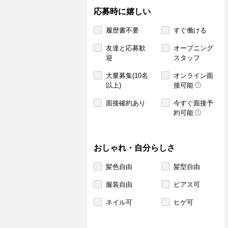
応募時に嬉しい
履歴書不要
すぐ働ける
友達と応募歓
オープニング
迎
スタッフ
大量募集(10名
オンライン面
以上)
接可能
面接確約あり
今すぐ面接予
約可能
おしゃれ・自分らしさ
髪色自由
髪型自由
服装自由
ピアス可
ネイル可
ヒゲ可