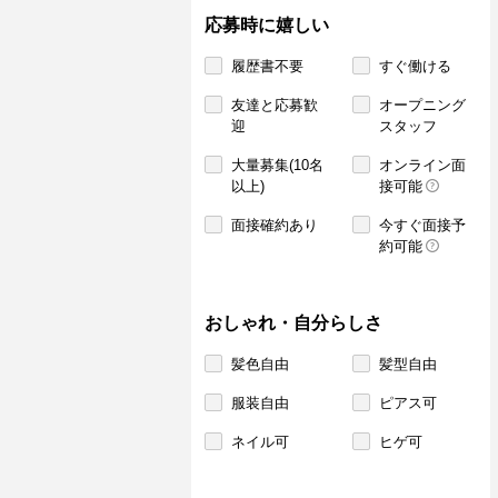
応募時に嬉しい
履歴書不要
すぐ働ける
友達と応募歓
オープニング
迎
スタッフ
大量募集(10名
オンライン面
以上)
接可能
面接確約あり
今すぐ面接予
約可能
おしゃれ・自分らしさ
髪色自由
髪型自由
服装自由
ピアス可
ネイル可
ヒゲ可