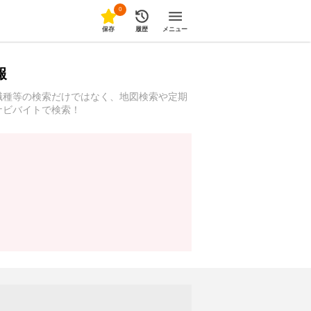
0
保存
履歴
メニュー
報
職種等の検索だけではなく、地図検索や定期
ナビバイトで検索！