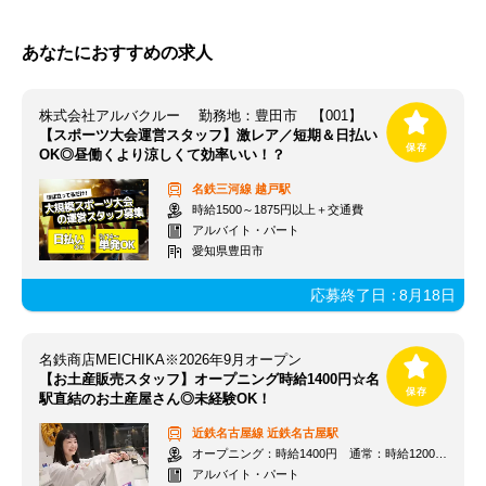
あなたにおすすめの求人
株式会社アルバクルー 勤務地：豊田市 【001】
【スポーツ大会運営スタッフ】激レア／短期＆日払い
OK◎昼働くより涼しくて効率いい！？
名鉄三河線
越戸駅
時給1500～1875円以上＋交通費
アルバイト・パート
愛知県豊田市
応募終了日：
8月18日
名鉄商店MEICHIKA※2026年9月オープン
【お土産販売スタッフ】オープニング時給1400円☆名
駅直結のお土産屋さん◎未経験OK！
近鉄名古屋線
近鉄名古屋駅
オープニング：時給1400円 通常：時給1200円～＋交通費全額支給
アルバイト・パート