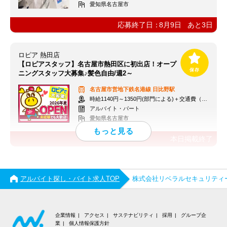
愛知県名古屋市
応募終了日：
8月9日
あと
3
日
ロピア 熱田店
【ロピアスタッフ】名古屋市熱田区に初出店！オープ
ニングスタッフ大募集♪髪色自由/週2～
名古屋市営地下鉄名港線
日比野駅
時給1140円～1350円(部門による)＋交通費（社内規定）
アルバイト・パート
愛知県名古屋市
本日掲載終了
アルバイト探し・バイト求人TOP
株式会社リベラルセキュリティ
企業情報
アクセス
サステナビリティ
採用
グループ企
業
個人情報保護方針