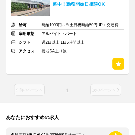
躍中！勤務開始日相談OK
給与
時給1090円～※土日祝時給50円UP＋交通費規定支給
雇用形態
アルバイト・パート
シフト
週2日以上 1日5時間以上
アクセス
養老SA上り線
1
前のページへ
次のページへ
あなたにおすすめの求人
名鉄商店MEICHIKA※2026年9月オープン