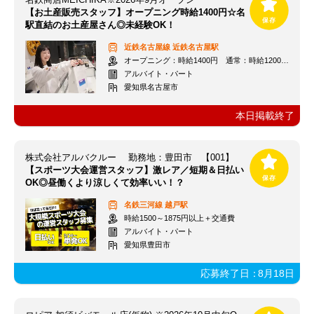
【お土産販売スタッフ】オープニング時給1400円☆名
駅直結のお土産屋さん◎未経験OK！
近鉄名古屋線
近鉄名古屋駅
オープニング：時給1400円 通常：時給1200円～＋交通費全額支給
アルバイト・パート
愛知県名古屋市
本日掲載終了
株式会社アルバクルー 勤務地：豊田市 【001】
【スポーツ大会運営スタッフ】激レア／短期＆日払い
OK◎昼働くより涼しくて効率いい！？
名鉄三河線
越戸駅
時給1500～1875円以上＋交通費
アルバイト・パート
愛知県豊田市
応募終了日：
8月18日