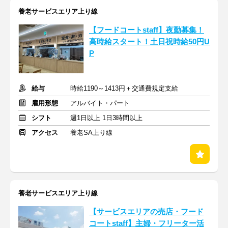
養老サービスエリア上り線
【フードコートstaff】夜勤募集！
高時給スタート！土日祝時給50円U
P
給与
時給1190～1413円＋交通費規定支給
雇用形態
アルバイト・パート
シフト
週1日以上 1日3時間以上
アクセス
養老SA上り線
養老サービスエリア上り線
【サービスエリアの売店・フード
コートstaff】主婦・フリーター活