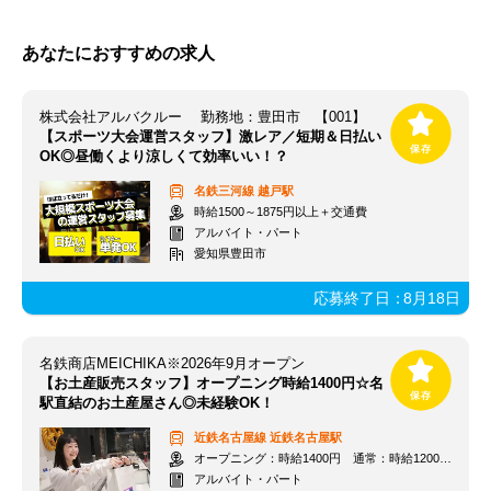
あなたにおすすめの求人
株式会社アルバクルー 勤務地：豊田市 【001】
【スポーツ大会運営スタッフ】激レア／短期＆日払い
OK◎昼働くより涼しくて効率いい！？
名鉄三河線
越戸駅
時給1500～1875円以上＋交通費
アルバイト・パート
愛知県豊田市
応募終了日：
8月18日
名鉄商店MEICHIKA※2026年9月オープン
【お土産販売スタッフ】オープニング時給1400円☆名
駅直結のお土産屋さん◎未経験OK！
近鉄名古屋線
近鉄名古屋駅
オープニング：時給1400円 通常：時給1200円～＋交通費全額支給
アルバイト・パート