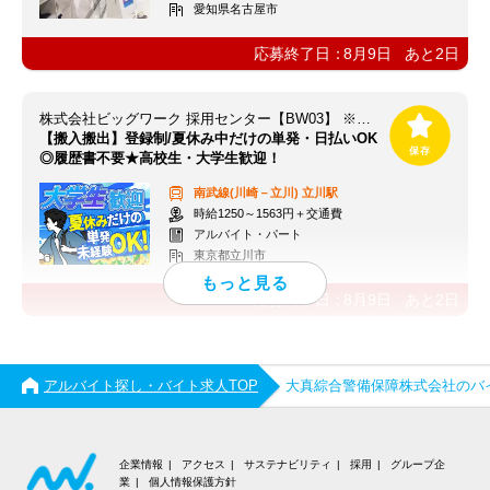
愛知県名古屋市
応募終了日：
8月9日
あと
2
日
株式会社ビッグワーク 採用センター【BW03】 ※立川エリア
【搬入搬出】登録制/夏休み中だけの単発・日払いOK
◎履歴書不要★高校生・大学生歓迎！
南武線(川崎－立川)
立川駅
時給1250～1563円＋交通費
アルバイト・パート
東京都立川市
応募終了日：
8月9日
あと
2
日
アルバイト探し・バイト求人TOP
大真綜合警備保障株式会社のバ
企業情報
アクセス
サステナビリティ
採用
グループ企
業
個人情報保護方針