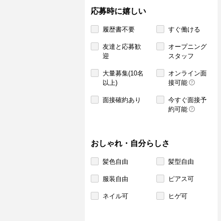
応募時に嬉しい
履歴書不要
すぐ働ける
友達と応募歓
オープニング
迎
スタッフ
大量募集(10名
オンライン面
以上)
接可能
面接確約あり
今すぐ面接予
約可能
おしゃれ・自分らしさ
髪色自由
髪型自由
服装自由
ピアス可
ネイル可
ヒゲ可