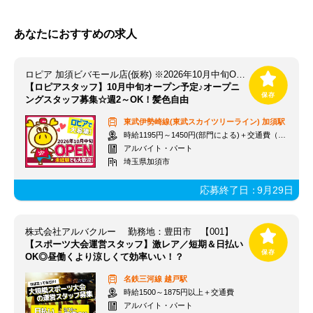
あなたにおすすめの求人
ロピア 加須ビバモール店(仮称) ※2026年10月中旬OPEN予定
【ロピアスタッフ】10月中旬オープン予定♪オープニ
ングスタッフ募集☆週2～OK！髪色自由
東武伊勢崎線(東武スカイツリーライン)
加須駅
時給1195円～1450円(部門による)＋交通費（社内規定）
アルバイト・パート
埼玉県加須市
応募終了日：
9月29日
株式会社アルバクルー 勤務地：豊田市 【001】
【スポーツ大会運営スタッフ】激レア／短期＆日払い
OK◎昼働くより涼しくて効率いい！？
名鉄三河線
越戸駅
時給1500～1875円以上＋交通費
アルバイト・パート