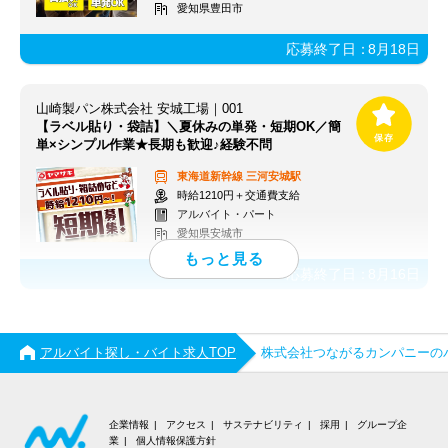
愛知県豊田市
応募終了日：
8月18日
山崎製パン株式会社 安城工場｜001
【ラベル貼り・袋詰】＼夏休みの単発・短期OK／簡
単×シンプル作業★長期も歓迎♪経験不問
東海道新幹線
三河安城駅
時給1210円＋交通費支給
アルバイト・パート
愛知県安城市
応募終了日：
8月16日
アルバイト探し・バイト求人TOP
株式会社つながるカンパニーの
企業情報
アクセス
サステナビリティ
採用
グループ企
業
個人情報保護方針