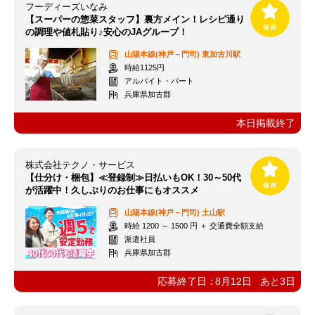
フーディーズいなみ
【スーパーの惣菜スタッフ】裏方メイン！レシピ通り
の調理や値札貼り♪安心のJAグループ！
山陽本線(神戸－門司)
東加古川駅
時給1125円
アルバイト・パート
兵庫県加古郡
本日掲載終了
株式会社テクノ・サービス
【仕分け・梱包】≪登録制≫日払いもOK！30～50代
が活躍中！久しぶりのお仕事にもオススメ
山陽本線(神戸－門司)
土山駅
時給 1200 ～ 1500 円 ＋ 交通費全額支給
派遣社員
兵庫県加古郡
応募終了日：
8月12日
あと
3
日