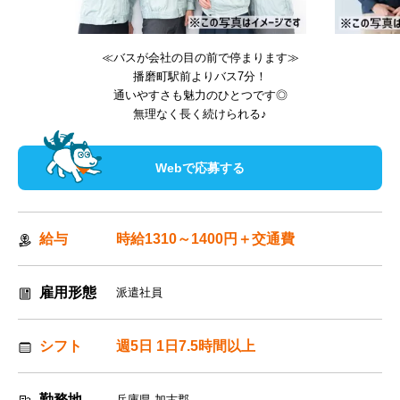
≪バスが会社の目の前で停まります≫
播磨町駅前よりバス7分！
通いやすさも魅力のひとつです◎
無理なく長く続けられる♪
Webで応募する
給与
時給1310～1400円＋交通費
雇用形態
派遣社員
シフト
週5日 1日7.5時間以上
勤務地
兵庫県 加古郡