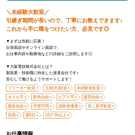
＼未経験大歓迎／
引継ぎ期間が長いので、丁寧にお教えできます♪
これから手に職をつけたい方、必見です◎
▼まずは気軽に応募！
出張面談やオンライン面談で、
お仕事内容や勤務地などの詳細をご説明します◎
▼大阪電技株式会社とは？
製造業・技術職に特化した派遣会社です♪
安心して働けるようサポートします！
フリーター歓迎
主婦(夫)歓迎
未経験者歓迎
ネイル可
髪色自由
ピアス可
髪型自由
服装自由
学歴不問
経験者優遇
第二新卒歓迎
長期
週5日
1日7.5h以上
お仕事情報