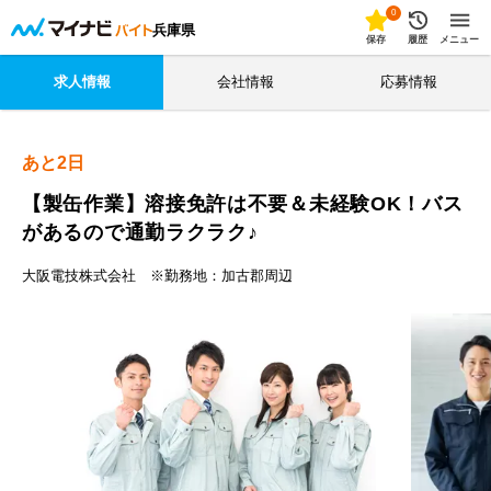
0
兵庫県
保存
履歴
メニュー
求人情報
会社情報
応募情報
あと
2
日
【製缶作業】溶接免許は不要＆未経験OK！バス
があるので通勤ラクラク♪
大阪電技株式会社 ※勤務地：加古郡周辺