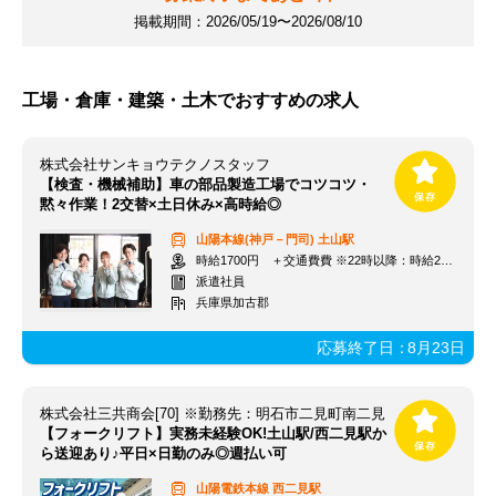
掲載期間：
2026/05/19〜2026/08/10
工場・倉庫・建築・土木でおすすめの求人
株式会社サンキョウテクノスタッフ
【検査・機械補助】車の部品製造工場でコツコツ・
黙々作業！2交替×土日休み×高時給◎
山陽本線(神戸－門司)
土山駅
時給1700円 ＋交通費費 ※22時以降：時給2125円
派遣社員
兵庫県加古郡
応募終了日：
8月23日
株式会社三共商会[70] ※勤務先：明石市二見町南二見
【フォークリフト】実務未経験OK!土山駅/西二見駅か
ら送迎あり♪平日×日勤のみ◎週払い可
山陽電鉄本線
西二見駅