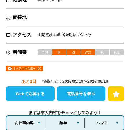
面接地
アクセス
山陽電鉄本線 播磨町駅 バス7分
時間帯
早朝
朝
昼
夕方
夜
夜勤
オンライン面接可
あと
2
日
掲載期間：
2026/05/19〜2026/08/10
Webで応募する
電話番号を表示
まずは求人内容をチェックしてみよう！
お仕事内容
給与
シフト