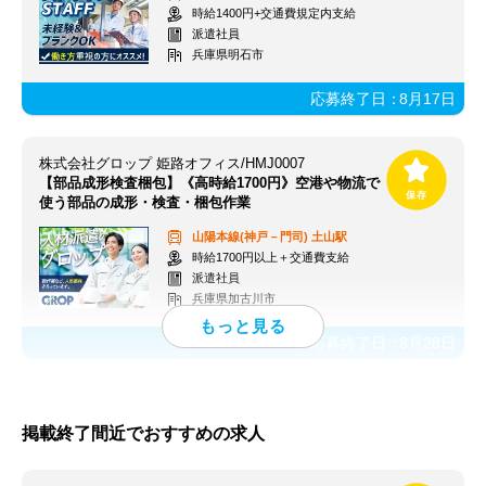
時給1400円+交通費規定内支給
派遣社員
兵庫県明石市
応募終了日：
8月17日
株式会社グロップ 姫路オフィス/HMJ0007
【部品成形検査梱包】《高時給1700円》空港や物流で
使う部品の成形・検査・梱包作業
山陽本線(神戸－門司)
土山駅
時給1700円以上＋交通費支給
派遣社員
兵庫県加古川市
応募終了日：
8月28日
掲載終了間近でおすすめの求人