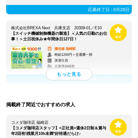
応募終了日：
8月28日
株式会社BREXA Next 兵庫支店 20309-01／E10
【スイッチ機械制御機器の製造】＜人気の日勤のお仕
事！＞土日祝休み★年間休日127日！
播但線
福崎駅
時給1200円＋交通費一部
派遣社員
兵庫県神崎郡
応募終了日：
8月31日
掲載終了間近でおすすめの求人
コメダ珈琲店 福崎店
【コメダ珈琲店スタッフ】<正社員>週休2日制＆賞与
年2回有!残業月10h未満*好待遇だらけ♪