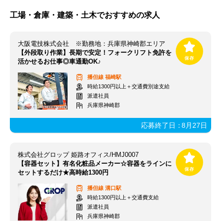
工場・倉庫・建築・土木でおすすめの求人
大阪電技株式会社 ※勤務地：兵庫県神崎郡エリア
【外段取り作業】長期で安定！フォークリフト免許を
活かせるお仕事◎車通勤OK♪
播但線
福崎駅
時給1300円以上＋交通費別途支給
派遣社員
兵庫県神崎郡
応募終了日：
8月27日
株式会社グロップ 姫路オフィス/HMJ0007
【容器セット】有名化粧品メーカー☆容器をラインに
セットするだけ★高時給1300円
播但線
溝口駅
時給1300円以上＋交通費支給
派遣社員
兵庫県神崎郡