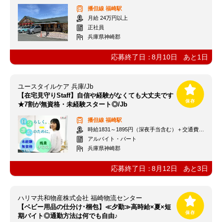
播但線
福崎駅
月給 24万円以上
正社員
兵庫県神崎郡
応募終了日：
8月10日
あと
1
日
ユースタイルケア 兵庫/Jb
【在宅見守りStaff】自信や経験がなくても大丈夫です
★7割が無資格・未経験スタート◎/Jb
播但線
福崎駅
時給1831～1895円（深夜手当含む）＋交通費支給
アルバイト・パート
兵庫県神崎郡
応募終了日：
8月12日
あと
3
日
ハリマ共和物産株式会社 福崎物流センター
【ベビー用品の仕分け･梱包】≪夕勤≫高時給×夏×短
期バイト◎通勤方法は何でも自由♪