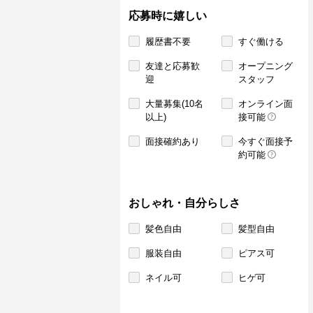
応募時に嬉しい
履歴書不要
すぐ働ける
友達と応募歓
オープニング
迎
スタッフ
大量募集(10名
オンライン面
以上)
接可能
面接確約あり
今すぐ面接予
約可能
おしゃれ・自分らしさ
髪色自由
髪型自由
服装自由
ピアス可
ネイル可
ヒゲ可