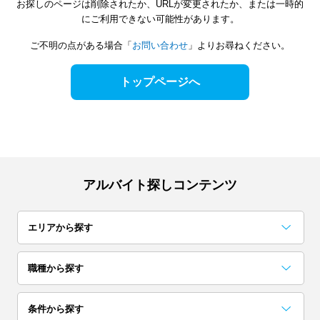
お探しのページは削除されたか、URLが変更されたか、または一時的
にご利用できない可能性があります。
ご不明の点がある場合「
お問い合わせ
」よりお尋ねください。
トップページへ
アルバイト探しコンテンツ
エリアから探す
関東
職種から探す
東京
神奈川
千葉
事務・データ入力・受付
梱包・検品・仕分・商品管理
コールセンター
レストラン・専門料理店
居酒屋・バー
イベント企画・運営
試験監督・採点・アドバイザー
カフェ
アンケート・調査・企画
コンビニ・スーパー
条件から探す