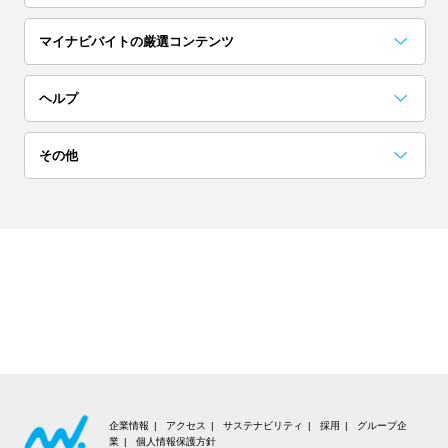
埼玉
茨城
栃木
マイナビバイトの厳選コンテンツ
単発(1日)
日払い／週払い
群馬
お役立ちコンテンツ一覧
採用担当者に聞いた「こんな人欲しい！」
アルバイト完全ガイド
突撃！マイナビバイト調査隊
アイゾメ
Hello!バスキー
マイナビバイトLINE公式アカウント
ヘルプ
高校生歓迎
短期（1ヶ月以内）
関西
よくある質問
その他
大阪
京都
兵庫
ネイル可
髪色自由
会員についての質問
お知らせ
奈良
滋賀
和歌山
夜勤
在宅ワーク・内職
お問い合わせ
利用規約
東海
交通費支給
大学生歓迎
個人情報の取り扱いについて
愛知
岐阜
静岡
短期（1週間以内）
高収入
推奨環境
三重
北海道・東北
企業情報
アクセス
サステナビリティ
採用
グループ企
業
個人情報保護方針