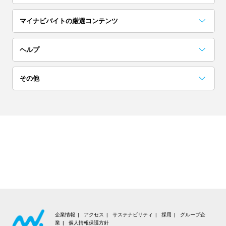
埼玉
茨城
栃木
マイナビバイトの厳選コンテンツ
単発(1日)
日払い／週払い
群馬
お役立ちコンテンツ一覧
採用担当者に聞いた「こんな人欲しい！」
アルバイト完全ガイド
突撃！マイナビバイト調査隊
アイゾメ
Hello!バスキー
マイナビバイトLINE公式アカウント
ヘルプ
高校生歓迎
短期（1ヶ月以内）
関西
よくある質問
その他
大阪
京都
兵庫
ネイル可
髪色自由
会員についての質問
お知らせ
奈良
滋賀
和歌山
夜勤
在宅ワーク・内職
お問い合わせ
利用規約
東海
交通費支給
大学生歓迎
個人情報の取り扱いについて
愛知
岐阜
静岡
短期（1週間以内）
高収入
推奨環境
三重
北海道・東北
企業情報
アクセス
サステナビリティ
採用
グループ企
業
個人情報保護方針