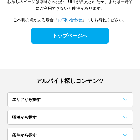
お探しのページは削除されたか、URLが変更されたか、または一時的
にご利用できない可能性があります。
ご不明の点がある場合「
お問い合わせ
」よりお尋ねください。
トップページへ
アルバイト探しコンテンツ
エリアから探す
関東
職種から探す
東京
神奈川
千葉
事務・データ入力・受付
梱包・検品・仕分・商品管理
コールセンター
レストラン・専門料理店
居酒屋・バー
イベント企画・運営
試験監督・採点・アドバイザー
カフェ
アンケート・調査・企画
コンビニ・スーパー
条件から探す