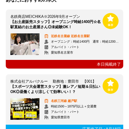
名鉄商店MEICHIKA※2026年9月オープン
【お土産販売スタッフ】オープニング時給1400円☆名
駅直結のお土産屋さん◎未経験OK！
近鉄名古屋線
近鉄名古屋駅
オープニング：時給1400円 通常：時給1200円～＋交通費全額支給
アルバイト・パート
愛知県名古屋市
本日掲載終了
株式会社アルバクルー 勤務地：豊田市 【001】
【スポーツ大会運営スタッフ】激レア／短期＆日払い
OK◎昼働くより涼しくて効率いい！？
名鉄三河線
越戸駅
時給1500～1875円以上＋交通費
アルバイト・パート
愛知県豊田市