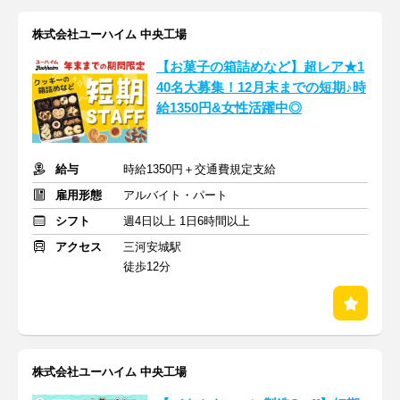
株式会社ユーハイム 中央工場
【お菓子の箱詰めなど】超レア★1
40名大募集！12月末までの短期♪時
給1350円&女性活躍中◎
給与
時給1350円＋交通費規定支給
雇用形態
アルバイト・パート
シフト
週4日以上 1日6時間以上
アクセス
三河安城駅
徒歩12分
株式会社ユーハイム 中央工場