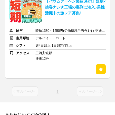
【バウムクーヘン製造Staff】短期×
接客ナシ★工場の裏側に潜入♪男性
活躍中の激レア募集!
給与
時給1350～1450円(労働環境手当含む)＋交通費規定支給
雇用形態
アルバイト・パート
シフト
週4日以上 1日6時間以上
アクセス
三河安城駅
徒歩12分
1
前のページへ
次のページへ
あなたにおすすめの求人