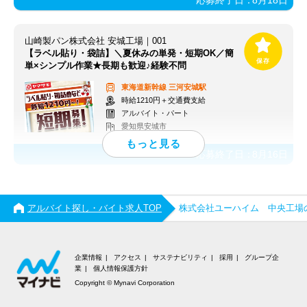
応募終了日：
8月18日
山崎製パン株式会社 安城工場｜001
【ラベル貼り・袋詰】＼夏休みの単発・短期OK／簡
単×シンプル作業★長期も歓迎♪経験不問
東海道新幹線
三河安城駅
時給1210円＋交通費支給
アルバイト・パート
愛知県安城市
応募終了日：
8月16日
アルバイト探し・バイト求人TOP
株式会社ユーハイム 中央工場
企業情報
アクセス
サステナビリティ
採用
グループ企
業
個人情報保護方針
Copyright © Mynavi Corporation