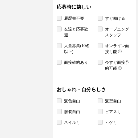
応募時に嬉しい
履歴書不要
すぐ働ける
友達と応募歓
オープニング
迎
スタッフ
大量募集(10名
オンライン面
以上)
接可能
面接確約あり
今すぐ面接予
約可能
おしゃれ・自分らしさ
髪色自由
髪型自由
服装自由
ピアス可
ネイル可
ヒゲ可