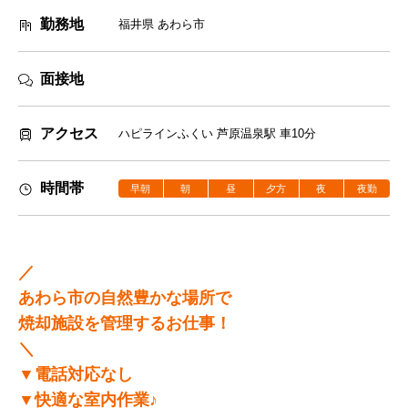
勤務地
福井県 あわら市
面接地
アクセス
ハピラインふくい 芦原温泉駅 車10分
時間帯
早朝
朝
昼
夕方
夜
夜勤
／
あわら市の自然豊かな場所で
焼却施設を管理するお仕事！
＼
▼電話対応なし
▼快適な室内作業♪