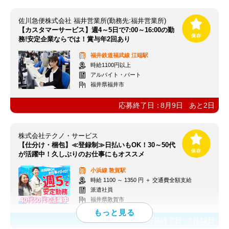
佐川急便株式会社 福井営業所(勤務先:福井営業所)
【カスタマーサービス】週4～5日で7:00～16:00の勤
務!安定企業ならでは！賞与年2回あり
福井鉄道福武線
江端駅
時給1100円以上
アルバイト・パート
福井県福井市
応募終了日：
8月9日
あと
2
日
株式会社テクノ・サービス
【仕分け・梱包】≪登録制≫日払いもOK！30～50代
が活躍中！久しぶりのお仕事にもオススメ
小浜線
敦賀駅
時給 1100 ～ 1350 円 ＋ 交通費全額支給
派遣社員
福井県敦賀市
応募終了日：
8月12日