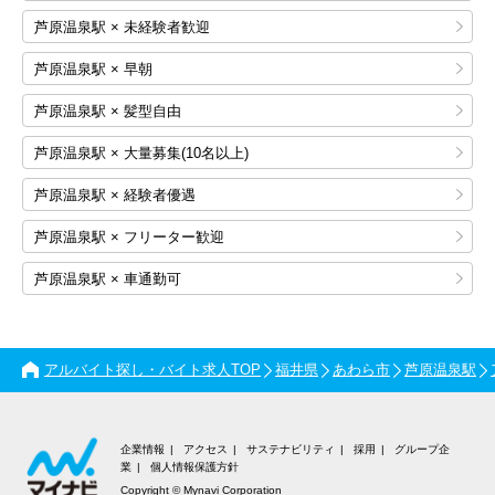
芦原温泉駅 × 未経験者歓迎
芦原温泉駅 × 早朝
芦原温泉駅 × 髪型自由
芦原温泉駅 × 大量募集(10名以上)
芦原温泉駅 × 経験者優遇
芦原温泉駅 × フリーター歓迎
芦原温泉駅 × 車通勤可
アルバイト探し・バイト求人TOP
福井県
あわら市
芦原温泉駅
企業情報
アクセス
サステナビリティ
採用
グループ企
業
個人情報保護方針
Copyright © Mynavi Corporation