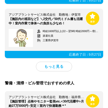
応募終了日：
9月27日
アジアプラントサービス株式会社 勤務地：伊賀市
【施設内の巡回など】＼2交代／50代ミドル層も活躍
中！室内作業で身体への負担も少なめ！
時給1600円以上(22～翌5時:時給2000円～/割増含む)＋交通費支給
派遣社員
三重県伊賀市
応募終了日：
9月27日
警備・清掃・ビル管理でおすすめの求人
アジアプラントサービス株式会社 勤務地：福井県あわら市
【施設管理】点検やモニター監視etc.<30代活躍中>月
給27万5000円~安定！室内で快適勤務＊*