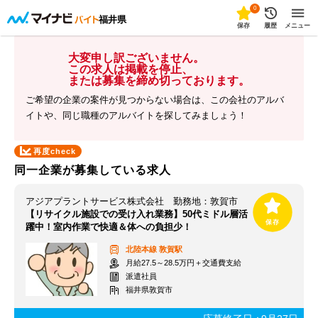
0
福井県
保存
履歴
メニュー
大変申し訳ございません。
この求人は掲載を停止、
または募集を締め切っております。
ご希望の企業の案件が見つからない場合は、この会社のアルバ
イトや、同じ職種のアルバイトを探してみましょう！
再度check
同一企業が募集している求人
アジアプラントサービス株式会社 勤務地：敦賀市
【リサイクル施設での受け入れ業務】50代ミドル層活
躍中！室内作業で快適＆体への負担少！
北陸本線
敦賀駅
月給27.5～28.5万円＋交通費支給
派遣社員
福井県敦賀市