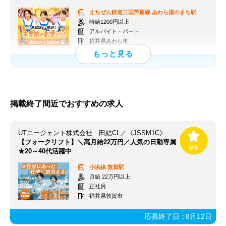
えちぜん鉄道三国芦原線
あわら湯のまち駅
時給1200円以上
アルバイト・パート
福井県あわら市
応募終了日：
8月13日
掲載終了間近でおすすめの求人
UTエージェント株式会社 田結CL／《JSSM1C》
【フォークリフト】＼高月給22万円／人気の日勤専属
★20～40代活躍中
小浜線
敦賀駅
月給 22万円以上
正社員
福井県敦賀市
応募終了日：
8月12日