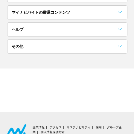
埼玉
茨城
栃木
マイナビバイトの厳選コンテンツ
単発(1日)
日払い／週払い
群馬
お役立ちコンテンツ一覧
採用担当者に聞いた「こんな人欲しい！」
アルバイト完全ガイド
突撃！マイナビバイト調査隊
アイゾメ
Hello!バスキー
マイナビバイトLINE公式アカウント
ヘルプ
高校生歓迎
短期（1ヶ月以内）
関西
よくある質問
その他
大阪
京都
兵庫
ネイル可
髪色自由
会員についての質問
お知らせ
奈良
滋賀
和歌山
夜勤
在宅ワーク・内職
お問い合わせ
利用規約
東海
交通費支給
大学生歓迎
個人情報の取り扱いについて
愛知
岐阜
静岡
短期（1週間以内）
高収入
推奨環境
三重
北海道・東北
企業情報
アクセス
サステナビリティ
採用
グループ企
業
個人情報保護方針