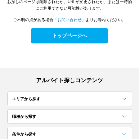
お探しのページは削除されたか、URLが変更されたか、または一時的
にご利用できない可能性があります。
ご不明の点がある場合「
お問い合わせ
」よりお尋ねください。
トップページへ
アルバイト探しコンテンツ
エリアから探す
関東
職種から探す
東京
神奈川
千葉
事務・データ入力・受付
梱包・検品・仕分・商品管理
コールセンター
レストラン・専門料理店
居酒屋・バー
イベント企画・運営
試験監督・採点・アドバイザー
カフェ
アンケート・調査・企画
コンビニ・スーパー
条件から探す