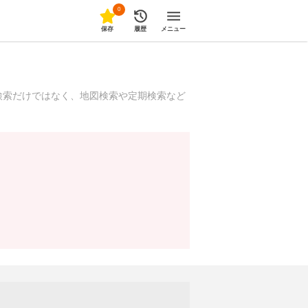
0
保存
履歴
メニュー
検索だけではなく、地図検索や定期検索など
！