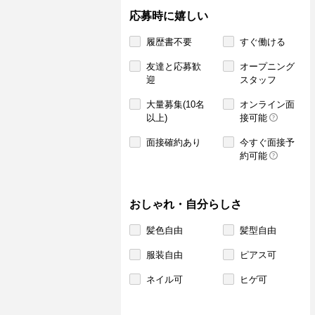
応募時に嬉しい
履歴書不要
すぐ働ける
友達と応募歓
オープニング
迎
スタッフ
大量募集(10名
オンライン面
以上)
接可能
面接確約あり
今すぐ面接予
約可能
おしゃれ・自分らしさ
髪色自由
髪型自由
服装自由
ピアス可
ネイル可
ヒゲ可