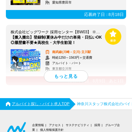
愛知県豊田市
応募終了日：
8月18日
株式会社ビッグワーク 採用センター【BW03】 ※立川エリア
【搬入搬出】登録制/夏休み中だけの単発・日払いOK
◎履歴書不要★高校生・大学生歓迎！
南武線(川崎－立川)
立川駅
時給1250～1563円＋交通費
アルバイト・パート
東京都立川市
応募終了日：
8月9日
あと
1
日
アルバイト探し・バイト求人TOP
神奈川スタッフ株式会社のバイ
企業情報
アクセス
サステナビリティ
採用
グループ企
業
個人情報保護方針