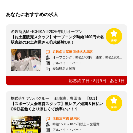
あなたにおすすめの求人
名鉄商店MEICHIKA※2026年9月オープン
【お土産販売スタッフ】オープニング時給1400円☆名
駅直結のお土産屋さん◎未経験OK！
近鉄名古屋線
近鉄名古屋駅
オープニング：時給1400円 通常：時給1200円～＋交通費全額支給
アルバイト・パート
愛知県名古屋市
応募終了日：
8月9日
あと
1
日
株式会社アルバクルー 勤務地：豊田市 【001】
【スポーツ大会運営スタッフ】激レア／短期＆日払い
OK◎昼働くより涼しくて効率いい！？
名鉄三河線
越戸駅
時給1500～1875円以上＋交通費
アルバイト・パート