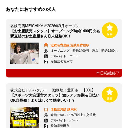
あなたにおすすめの求人
名鉄商店MEICHIKA※2026年9月オープン
【お土産販売スタッフ】オープニング時給1400円☆名
駅直結のお土産屋さん◎未経験OK！
近鉄名古屋線
近鉄名古屋駅
オープニング：時給1400円 通常：時給1200円～＋交通費全額支給
アルバイト・パート
愛知県名古屋市
本日掲載終了
株式会社アルバクルー 勤務地：豊田市 【001】
【スポーツ大会運営スタッフ】激レア／短期＆日払い
OK◎昼働くより涼しくて効率いい！？
名鉄三河線
越戸駅
時給1500～1875円以上＋交通費
アルバイト・パート
愛知県豊田市