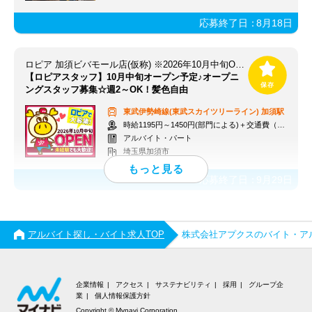
応募終了日：
8月18日
ロピア 加須ビバモール店(仮称) ※2026年10月中旬OPEN予定
【ロピアスタッフ】10月中旬オープン予定♪オープニ
ングスタッフ募集☆週2～OK！髪色自由
東武伊勢崎線(東武スカイツリーライン)
加須駅
時給1195円～1450円(部門による)＋交通費（社内規定）
アルバイト・パート
埼玉県加須市
応募終了日：
9月29日
アルバイト探し・バイト求人TOP
株式会社アプクスのバイト・ア
企業情報
アクセス
サステナビリティ
採用
グループ企
業
個人情報保護方針
Copyright © Mynavi Corporation