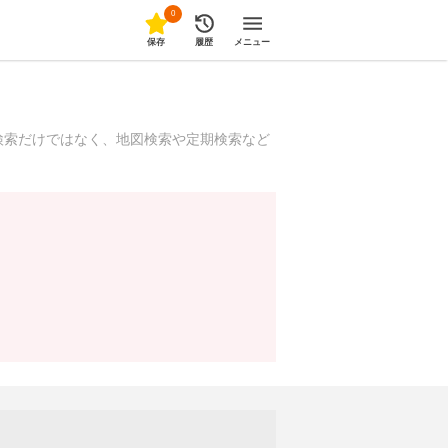
0
保存
履歴
メニュー
検索だけではなく、地図検索や定期検索など
！