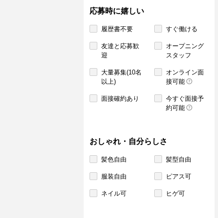
応募時に嬉しい
履歴書不要
すぐ働ける
友達と応募歓
オープニング
迎
スタッフ
大量募集(10名
オンライン面
以上)
接可能
面接確約あり
今すぐ面接予
約可能
おしゃれ・自分らしさ
髪色自由
髪型自由
服装自由
ピアス可
ネイル可
ヒゲ可