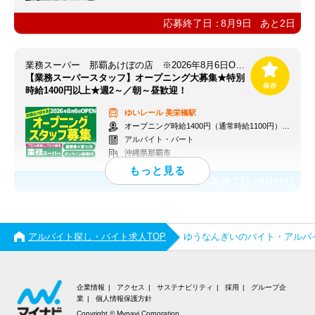
応募終了日：
8月9日
あと
2
日
業務スーパー 那覇あけぼの店 ※2026年8月6日OPEN
【業務スーパースタッフ】オープニング大募集★特別
時給1400円以上★週2～／朝～昼歓迎！
ゆいレール
美栄橋駅
オープニング時給1400円（通常時給1100円）※各種手当あり
アルバイト・パート
沖縄県那覇市
応募終了日：
8月20日
アルバイト探し・バイト求人TOP
ゆうなんぎいのバイト・アルバ
企業情報
アクセス
サステナビリティ
採用
グループ企
業
個人情報保護方針
Copyright © Mynavi Corporation