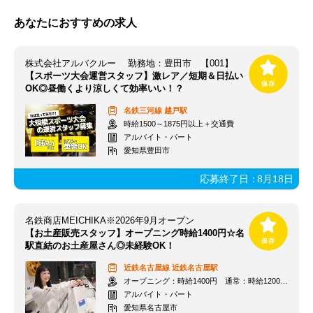
あなたにおすすめの求人
株式会社アルバクルー 勤務地：豊田市 【001】
【スポーツ大会運営スタッフ】激レア／短期＆日払い
OK◎昼働くより涼しくて効率いい！？
名鉄三河線
越戸駅
時給1500～1875円以上＋交通費
アルバイト・パート
愛知県豊田市
応募終了日：
8月18日
名鉄商店MEICHIKA※2026年9月オープン
【お土産販売スタッフ】オープニング時給1400円☆名
駅直結のお土産屋さん◎未経験OK！
近鉄名古屋線
近鉄名古屋駅
オープニング：時給1400円 通常：時給1200円～＋交通費全額支給
アルバイト・パート
愛知県名古屋市