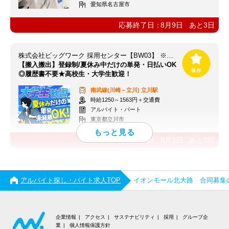
愛知県名古屋市
応募終了日：
8月9日
あと
3
日
株式会社ビッグワーク 採用センター【BW03】 ※立川エリア
【搬入搬出】登録制/夏休み中だけの単発・日払いOK
◎履歴書不要★高校生・大学生歓迎！
南武線(川崎－立川)
立川駅
時給1250～1563円＋交通費
アルバイト・パート
東京都立川市
応募終了日：
8月9日
あと
3
日
アルバイト探し・バイト求人TOP
イオンモール北大路 合同募集
企業情報
アクセス
サステナビリティ
採用
グループ企
業
個人情報保護方針