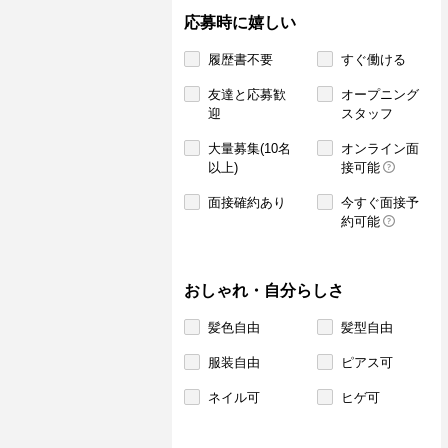
応募時に嬉しい
履歴書不要
すぐ働ける
友達と応募歓
オープニング
迎
スタッフ
大量募集(10名
オンライン面
以上)
接可能
面接確約あり
今すぐ面接予
約可能
おしゃれ・自分らしさ
髪色自由
髪型自由
服装自由
ピアス可
ネイル可
ヒゲ可