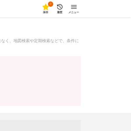
0
保存
履歴
メニュー
はなく、地図検索や定期検索などで、条件に