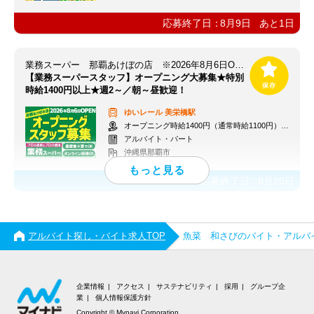
応募終了日：
8月9日
あと
1
日
業務スーパー 那覇あけぼの店 ※2026年8月6日OPEN
【業務スーパースタッフ】オープニング大募集★特別
時給1400円以上★週2～／朝～昼歓迎！
ゆいレール
美栄橋駅
オープニング時給1400円（通常時給1100円）※各種手当あり
アルバイト・パート
沖縄県那覇市
応募終了日：
8月20日
アルバイト探し・バイト求人TOP
魚菜 和さびのバイト・アルバ
企業情報
アクセス
サステナビリティ
採用
グループ企
業
個人情報保護方針
Copyright © Mynavi Corporation