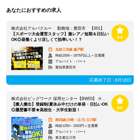
あなたにおすすめの求人
株式会社アルバクルー 勤務地：豊田市 【001】
【スポーツ大会運営スタッフ】激レア／短期＆日払い
OK◎昼働くより涼しくて効率いい！？
名鉄三河線
越戸駅
時給1500～1875円以上＋交通費
アルバイト・パート
愛知県豊田市
応募終了日：
8月18日
株式会社ビッグワーク 採用センター【BW03】 ※立川エリア
【搬入搬出】登録制/夏休み中だけの単発・日払いOK
◎履歴書不要★高校生・大学生歓迎！
南武線(川崎－立川)
立川駅
時給1250～1563円＋交通費
アルバイト・パート
東京都立川市