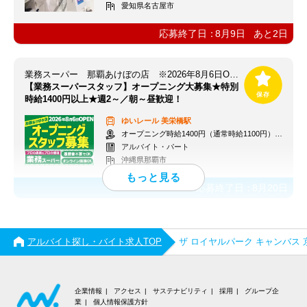
愛知県名古屋市
応募終了日：
8月9日
あと
2
日
業務スーパー 那覇あけぼの店 ※2026年8月6日OPEN
【業務スーパースタッフ】オープニング大募集★特別
時給1400円以上★週2～／朝～昼歓迎！
ゆいレール
美栄橋駅
オープニング時給1400円（通常時給1100円）※各種手当あり
アルバイト・パート
沖縄県那覇市
応募終了日：
8月20日
アルバイト探し・バイト求人TOP
ザ ロイヤルパーク キャンバス
企業情報
アクセス
サステナビリティ
採用
グループ企
業
個人情報保護方針