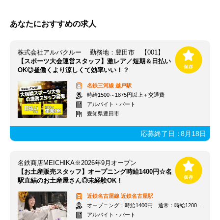
あなたにおすすめの求人
株式会社アルバクルー 勤務地：豊田市 【001】
【スポーツ大会運営スタッフ】激レア／短期＆日払い
OK◎昼働くより涼しくて効率いい！？
名鉄三河線
越戸駅
時給1500～1875円以上＋交通費
アルバイト・パート
愛知県豊田市
応募終了日：
8月18日
名鉄商店MEICHIKA※2026年9月オープン
【お土産販売スタッフ】オープニング時給1400円☆名
駅直結のお土産屋さん◎未経験OK！
近鉄名古屋線
近鉄名古屋駅
オープニング：時給1400円 通常：時給1200円～＋交通費全額支給
アルバイト・パート