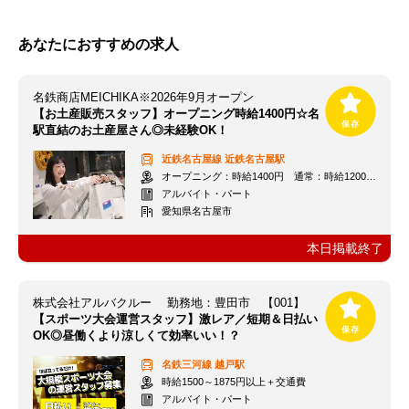
あなたにおすすめの求人
名鉄商店MEICHIKA※2026年9月オープン
【お土産販売スタッフ】オープニング時給1400円☆名
駅直結のお土産屋さん◎未経験OK！
近鉄名古屋線
近鉄名古屋駅
オープニング：時給1400円 通常：時給1200円～＋交通費全額支給
アルバイト・パート
愛知県名古屋市
本日掲載終了
株式会社アルバクルー 勤務地：豊田市 【001】
【スポーツ大会運営スタッフ】激レア／短期＆日払い
OK◎昼働くより涼しくて効率いい！？
名鉄三河線
越戸駅
時給1500～1875円以上＋交通費
アルバイト・パート