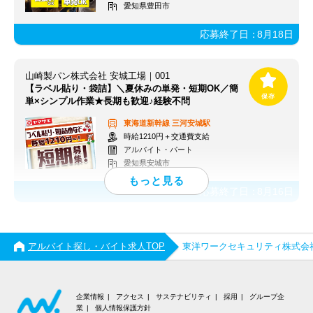
愛知県豊田市
応募終了日：
8月18日
山崎製パン株式会社 安城工場｜001
【ラベル貼り・袋詰】＼夏休みの単発・短期OK／簡
単×シンプル作業★長期も歓迎♪経験不問
東海道新幹線
三河安城駅
時給1210円＋交通費支給
アルバイト・パート
愛知県安城市
応募終了日：
8月16日
アルバイト探し・バイト求人TOP
東洋ワークセキュリティ株式会
企業情報
アクセス
サステナビリティ
採用
グループ企
業
個人情報保護方針