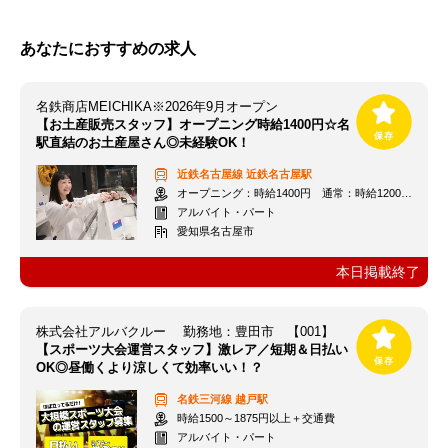
あなたにおすすめの求人
名鉄商店MEICHIKA※2026年9月オープン
【お土産販売スタッフ】オープニング時給1400円☆名
駅直結のお土産屋さん◎未経験OK！
近鉄名古屋線
近鉄名古屋駅
オープニング：時給1400円 通常：時給1200円～＋交通費全額支給
アルバイト・パート
愛知県名古屋市
本日掲載終了
株式会社アルバクルー 勤務地：豊田市 【001】
【スポーツ大会運営スタッフ】激レア／短期＆日払い
OK◎昼働くより涼しくて効率いい！？
名鉄三河線
越戸駅
時給1500～1875円以上＋交通費
アルバイト・パート