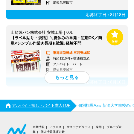
愛知県豊田市
応募終了日：
8月18日
山崎製パン株式会社 安城工場｜001
【ラベル貼り・袋詰】＼夏休みの単発・短期OK／簡
単×シンプル作業★長期も歓迎♪経験不問
東海道新幹線
三河安城駅
時給1210円＋交通費支給
アルバイト・パート
愛知県安城市
応募終了日：
8月16日
アルバイト探し・バイト求人TOP
個別指導Axis 新潟大学前校
企業情報
アクセス
サステナビリティ
採用
グループ企
業
個人情報保護方針