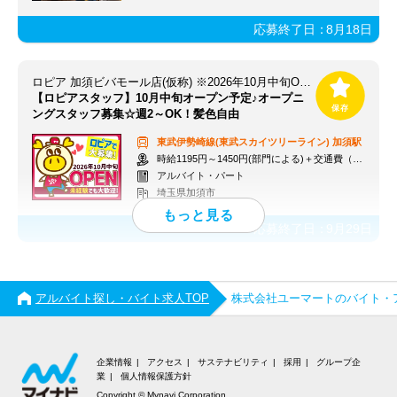
応募終了日：
8月18日
ロピア 加須ビバモール店(仮称) ※2026年10月中旬OPEN予定
【ロピアスタッフ】10月中旬オープン予定♪オープニ
ングスタッフ募集☆週2～OK！髪色自由
東武伊勢崎線(東武スカイツリーライン)
加須駅
時給1195円～1450円(部門による)＋交通費（社内規定）
アルバイト・パート
埼玉県加須市
応募終了日：
9月29日
アルバイト探し・バイト求人TOP
株式会社ユーマートのバイト・
企業情報
アクセス
サステナビリティ
採用
グループ企
業
個人情報保護方針
Copyright © Mynavi Corporation