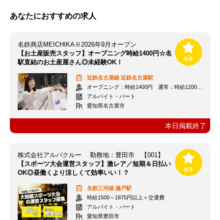
あなたにおすすめの求人
名鉄商店MEICHIKA※2026年9月オープン
【お土産販売スタッフ】オープニング時給1400円☆名
駅直結のお土産屋さん◎未経験OK！
近鉄名古屋線
近鉄名古屋駅
オープニング：時給1400円 通常：時給1200円～＋交通費全額支給
アルバイト・パート
愛知県名古屋市
本日掲載終了
株式会社アルバクルー 勤務地：豊田市 【001】
【スポーツ大会運営スタッフ】激レア／短期＆日払い
OK◎昼働くより涼しくて効率いい！？
名鉄三河線
越戸駅
時給1500～1875円以上＋交通費
アルバイト・パート
愛知県豊田市