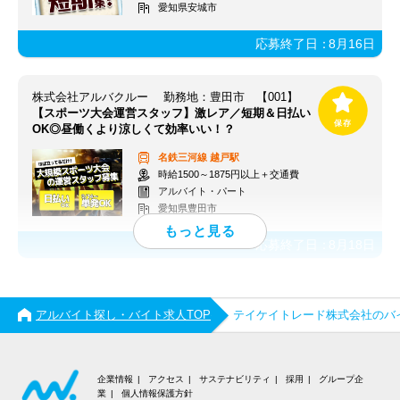
愛知県安城市
応募終了日：
8月16日
株式会社アルバクルー 勤務地：豊田市 【001】
【スポーツ大会運営スタッフ】激レア／短期＆日払い
OK◎昼働くより涼しくて効率いい！？
名鉄三河線
越戸駅
時給1500～1875円以上＋交通費
アルバイト・パート
愛知県豊田市
応募終了日：
8月18日
アルバイト探し・バイト求人TOP
テイケイトレード株式会社のバ
企業情報
アクセス
サステナビリティ
採用
グループ企
業
個人情報保護方針