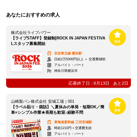
あなたにおすすめの求人
株式会社ライブパワー
【ライブSTAFF】登録制|ROCK IN JAPAN FESTIVA
Lスタッフ募集開始
京浜東北線
横浜駅
日給2万5000円以上 ＋ 交通費補助
アルバイト・パート
神奈川県横浜市
応募終了日：
8月13日
あと
2
日
山崎製パン株式会社 安城工場｜001
【ラベル貼り・袋詰】＼夏休みの単発・短期OK／簡
単×シンプル作業★長期も歓迎♪経験不問
東海道新幹線
三河安城駅
時給1210円＋交通費支給
アルバイト・パート