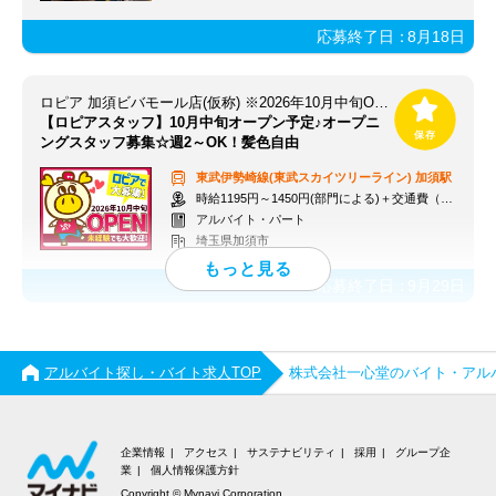
応募終了日：
8月18日
ロピア 加須ビバモール店(仮称) ※2026年10月中旬OPEN予定
【ロピアスタッフ】10月中旬オープン予定♪オープニ
ングスタッフ募集☆週2～OK！髪色自由
東武伊勢崎線(東武スカイツリーライン)
加須駅
時給1195円～1450円(部門による)＋交通費（社内規定）
アルバイト・パート
埼玉県加須市
応募終了日：
9月29日
アルバイト探し・バイト求人TOP
株式会社一心堂のバイト・アル
企業情報
アクセス
サステナビリティ
採用
グループ企
業
個人情報保護方針
Copyright © Mynavi Corporation