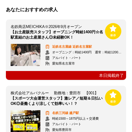
あなたにおすすめの求人
名鉄商店MEICHIKA※2026年9月オープン
【お土産販売スタッフ】オープニング時給1400円☆名
駅直結のお土産屋さん◎未経験OK！
近鉄名古屋線
近鉄名古屋駅
オープニング：時給1400円 通常：時給1200円～＋交通費全額支給
アルバイト・パート
愛知県名古屋市
本日掲載終了
株式会社アルバクルー 勤務地：豊田市 【001】
【スポーツ大会運営スタッフ】激レア／短期＆日払い
OK◎昼働くより涼しくて効率いい！？
名鉄三河線
越戸駅
時給1500～1875円以上＋交通費
アルバイト・パート
愛知県豊田市