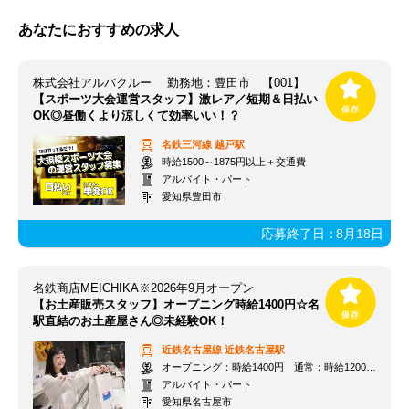
あなたにおすすめの求人
株式会社アルバクルー 勤務地：豊田市 【001】
【スポーツ大会運営スタッフ】激レア／短期＆日払い
OK◎昼働くより涼しくて効率いい！？
名鉄三河線
越戸駅
時給1500～1875円以上＋交通費
アルバイト・パート
愛知県豊田市
応募終了日：
8月18日
名鉄商店MEICHIKA※2026年9月オープン
【お土産販売スタッフ】オープニング時給1400円☆名
駅直結のお土産屋さん◎未経験OK！
近鉄名古屋線
近鉄名古屋駅
オープニング：時給1400円 通常：時給1200円～＋交通費全額支給
アルバイト・パート
愛知県名古屋市