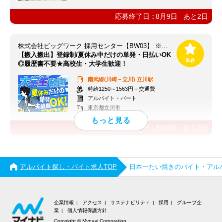
応募終了日：
8月9日
あと
2
日
株式会社ビッグワーク 採用センター【BW03】 ※立川エリア
【搬入搬出】登録制/夏休み中だけの単発・日払いOK
◎履歴書不要★高校生・大学生歓迎！
南武線(川崎－立川)
立川駅
時給1250～1563円＋交通費
アルバイト・パート
東京都立川市
応募終了日：
8月9日
あと
2
日
アルバイト探し・バイト求人TOP
日本一たい焼きのバイト・アル
企業情報
アクセス
サステナビリティ
採用
グループ企
業
個人情報保護方針
Copyright © Mynavi Corporation